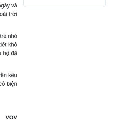
hợp nhiều nhất thế
ngày và
giới?
ài trời
trẻ nhỏ
iết khô
u hộ đã
yền kêu
có biện
VOV