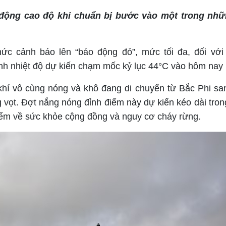
 động cao độ khi chuẩn bị bước vào một trong nhữ
c cảnh báo lên “báo động đỏ”, mức tối đa, đối với
ảnh nhiệt độ dự kiến chạm mốc kỷ lục 44°C vào hôm nay (
khí vô cùng nóng và khô đang di chuyển từ Bắc Phi sa
g vọt. Đợt nắng nóng đỉnh điểm này dự kiến kéo dài tron
iểm về sức khỏe cộng đồng và nguy cơ cháy rừng.