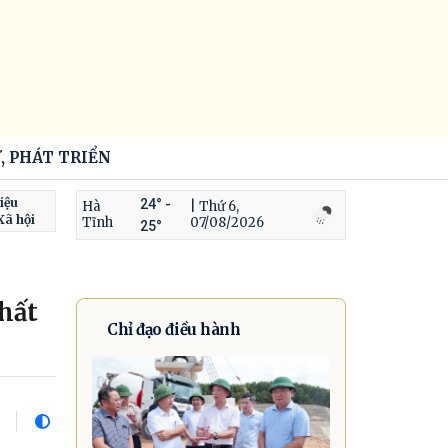
, PHÁT TRIỂN
iệu
24° -
Hà
| Thứ 6,
Xã hội
Tĩnh
07/08/2026
25°
hất
Chỉ đạo điều hành