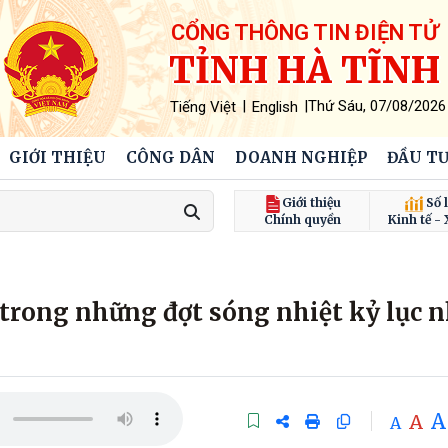
CỔNG THÔNG TIN ĐIỆN TỬ
TỈNH HÀ TĨNH
|
|
Thứ Sáu, 07/08/2026
Tiếng Việt
English
GIỚI THIỆU
CÔNG DÂN
DOANH NGHIỆP
ĐẦU TƯ
Giới thiệu
Số l
Chính quyền
Kinh tế - 
trong những đợt sóng nhiệt kỷ lục n
A
A
A