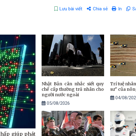
Lưu bài viết
Chia sẻ
In
S
Nhật Bản cân nhắc siết quy
Trí tuệ nhân
chế cấp thường trú nhân cho
sư" của nôn
người nước ngoài
04/08/202
05/08/2026
thấp giúp phát