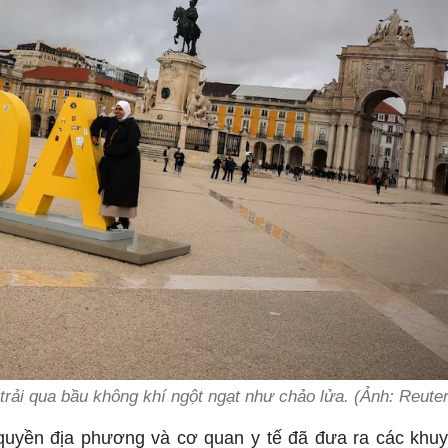
trải qua bầu không khí ngột ngạt như chảo lửa. (Ảnh: Reute
h quyền địa phương và cơ quan y tế đã đưa ra các khu