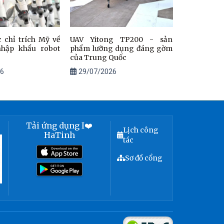
 chỉ trích Mỹ về
UAV Yitong TP200 - sản
nhập khẩu robot
phẩm lưỡng dụng đáng gờm
của Trung Quốc
6
29/07/2026
Tải ứng dụng I❤️
Lịch công
HaTinh
tác
Sơ đồ cổng