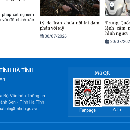
g pháp xét nghiệm
i với độ chính xác
Lý do Iran chưa nối lại đàm
Trung Quốc
phán với Mỹ
lệnh cấm 
hình người
30/07/2026
30/07/202
TỈNH HÀ TĨNH
Mã QR
òng
 Bộ Văn hóa Thông tin.
ành Sen - Tỉnh Hà Tĩnh
hatinh@hatinh.gov.vn
Zalo
Fanpage