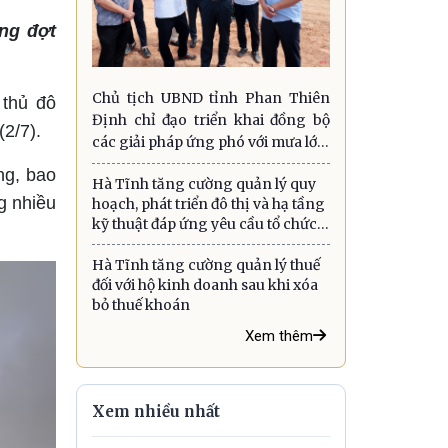
ng đợt
Chủ tịch UBND tỉnh Phan Thiên
 thủ đô
Định chỉ đạo triển khai đồng bộ
2/7).
các giải pháp ứng phó với mưa lớn,
lũ quét, sạt lở đất và gió mạnh trên
ng, bao
Hà Tĩnh tăng cường quản lý quy
biển
g nhiều
hoạch, phát triển đô thị và hạ tầng
kỹ thuật đáp ứng yêu cầu tổ chức
chính quyền địa phương hai cấp
Hà Tĩnh tăng cường quản lý thuế
đối với hộ kinh doanh sau khi xóa
bỏ thuế khoán
Xem thêm
Xem nhiều nhất