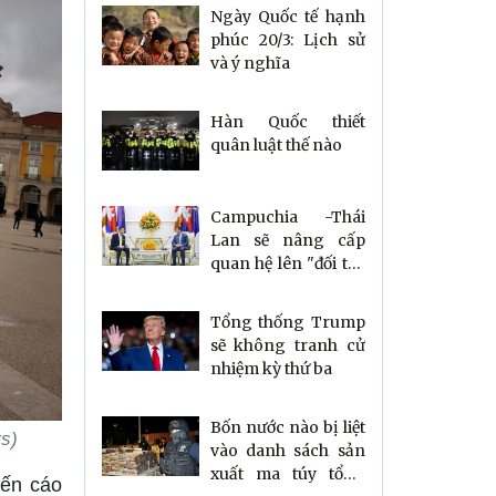
Ngày Quốc tế hạnh
phúc 20/3: Lịch sử
và ý nghĩa
Hàn Quốc thiết
quân luật thế nào
Campuchia -Thái
Lan sẽ nâng cấp
quan hệ lên "đối tác
chiến lược"
Tổng thống Trump
sẽ không tranh cử
nhiệm kỳ thứ ba
Bốn nước nào bị liệt
rs)
vào danh sách sản
xuất ma túy tổng
yến cáo