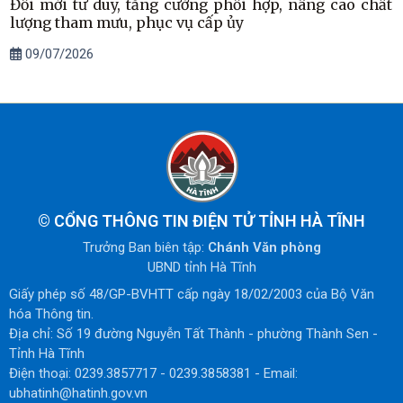
Đổi mới tư duy, tăng cường phối hợp, nâng cao chất
lượng tham mưu, phục vụ cấp ủy
09/07/2026
©
CỔNG THÔNG TIN ĐIỆN TỬ TỈNH HÀ TĨNH
Trưởng Ban biên tập:
Chánh Văn phòng
UBND tỉnh Hà Tĩnh
Giấy phép số 48/GP-BVHTT cấp ngày 18/02/2003 của Bộ Văn
hóa Thông tin.
Địa chỉ: Số 19 đường Nguyễn Tất Thành - phường Thành Sen -
Tỉnh Hà Tĩnh
Điện thoại: 0239.3857717 - 0239.3858381 - Email:
ubhatinh@hatinh.gov.vn