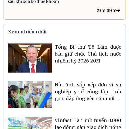
sau khi xóa bỏ thuế khoán
Xem thêm
Xem nhiều nhất
Tổng Bí thư Tô Lâm được
bầu giữ chức Chủ tịch nước
nhiệm kỳ 2026-2031
Hà Tĩnh sắp xếp đơn vị sự
nghiệp y tế công lập tinh
gọn, đáp ứng yêu cầu mới về
chăm sóc sức khỏe Nhân
dân
Vinfast Hà Tĩnh tuyển 3.000
lao động, sàn giao dịch nóng