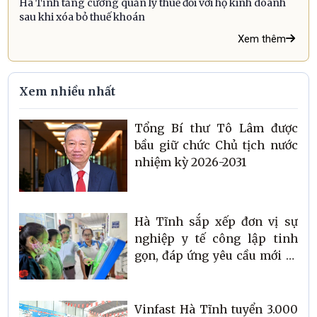
Hà Tĩnh tăng cường quản lý thuế đối với hộ kinh doanh
sau khi xóa bỏ thuế khoán
Xem thêm
Xem nhiều nhất
Tổng Bí thư Tô Lâm được
bầu giữ chức Chủ tịch nước
nhiệm kỳ 2026-2031
Hà Tĩnh sắp xếp đơn vị sự
nghiệp y tế công lập tinh
gọn, đáp ứng yêu cầu mới về
chăm sóc sức khỏe Nhân
dân
Vinfast Hà Tĩnh tuyển 3.000