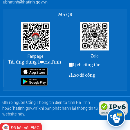
ubhatinh@hatinh.gov.vn
Mã QR
Zalo
Fanpage
Tải ứng dụng I❤️HaTinh
Lịch công tác
Sơ đồ cổng
Ghi rõ nguồn Cổng Thông tin điện tử tỉnh Hà Tĩnh
hoặc 'hatinh.gov.vn' khi bạn phát hành lại thông tin từ
website này.
Đã kết nối EMC