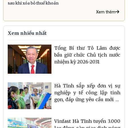
sau khi xóa bỏ thuế khoán
Xem thêm
Xem nhiều nhất
Tổng Bí thư Tô Lâm được
bầu giữ chức Chủ tịch nước
nhiệm kỳ 2026-2031
Hà Tĩnh sắp xếp đơn vị sự
nghiệp y tế công lập tinh
gọn, đáp ứng yêu cầu mới về
chăm sóc sức khỏe Nhân
dân
Vinfast Hà Tĩnh tuyển 3.000
lao động, sàn giao dịch nóng