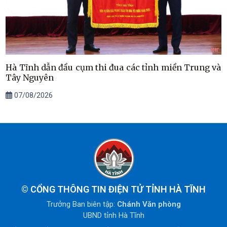
Hà Tĩnh dẫn đầu cụm thi đua các tỉnh miền Trung và
Tây Nguyên
07/08/2026
©
CỔNG THÔNG TIN ĐIỆN TỬ TỈNH HÀ TĨNH
Trưởng Ban biên tập:
Chánh Văn phòng
UBND tỉnh Hà Tĩnh