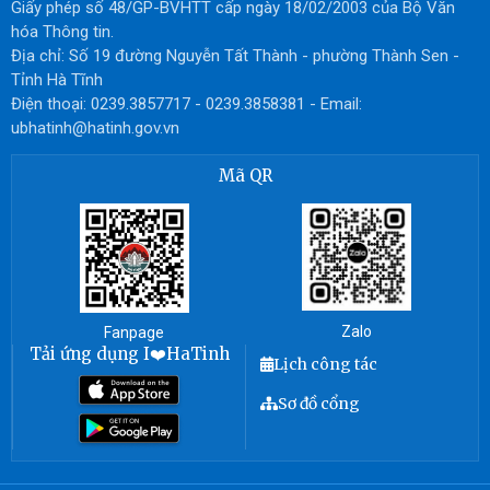
Giấy phép số 48/GP-BVHTT cấp ngày 18/02/2003 của Bộ Văn
hóa Thông tin.
Địa chỉ: Số 19 đường Nguyễn Tất Thành - phường Thành Sen -
Tỉnh Hà Tĩnh
Điện thoại: 0239.3857717 - 0239.3858381 - Email:
ubhatinh@hatinh.gov.vn
Mã QR
Zalo
Fanpage
Tải ứng dụng I❤️HaTinh
Lịch công tác
Sơ đồ cổng