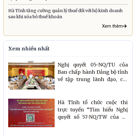
Hà Tĩnh tăng cường quản lý thuế đối với hộ kinh doanh
sau khi xóa bỏ thuế khoán
Xem thêm
Xem nhiều nhất
Nghị quyết 05-NQ/TU của
Ban chấp hành Đảng bộ tỉnh
về tập trung lãnh đạo, chỉ
đạo chuyển đổi số tỉnh Hà
Tĩnh giai đoạn 2021 - 2025,
định hướng đến năm 2030
Hà Tĩnh tổ chức cuộc thi
trực tuyến “Tìm hiểu Nghị
quyết số 57-NQ/TW của Bộ
Chính trị về đột phá phát
triển KH, CN, ĐMST và