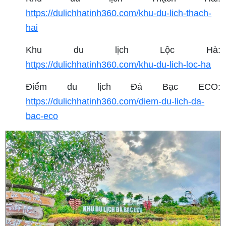
https://dulichhatinh360.com/khu-du-lich-thach-
hai
Khu du lịch Lộc Hà:
https://dulichhatinh360.com/khu-du-lich-loc-ha
Điểm du lịch Đá Bạc ECO:
https://dulichhatinh360.com/diem-du-lich-da-
bac-eco