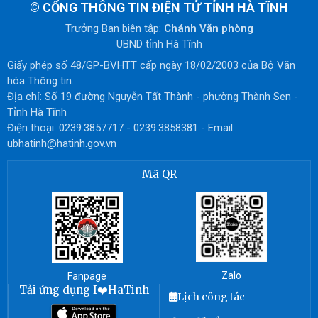
©
CỔNG THÔNG TIN ĐIỆN TỬ TỈNH HÀ TĨNH
Trưởng Ban biên tập:
Chánh Văn phòng
UBND tỉnh Hà Tĩnh
Giấy phép số 48/GP-BVHTT cấp ngày 18/02/2003 của Bộ Văn
hóa Thông tin.
Địa chỉ: Số 19 đường Nguyễn Tất Thành - phường Thành Sen -
Tỉnh Hà Tĩnh
Điện thoại: 0239.3857717 - 0239.3858381 - Email:
ubhatinh@hatinh.gov.vn
Mã QR
Zalo
Fanpage
Tải ứng dụng I❤️HaTinh
Lịch công tác