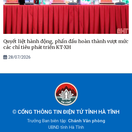
Quyết liệt hành động, phấn đấu hoàn thành vượt mức
các chỉ tiêu phát triển KT-XH
28/07/2026
©
CỔNG THÔNG TIN ĐIỆN TỬ TỈNH HÀ TĨNH
Trưởng Ban biên tập:
Chánh Văn phòng
UBND tỉnh Hà Tĩnh