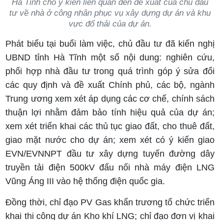
Hà Tĩnh cho ý kiến liên quan đến đề xuất của chủ đầu
tư về nhà ở công nhân phục vụ xây dựng dự án và khu
vực đổ thải của dự án.
Phát biểu tại buổi làm việc, chủ đầu tư đã kiến nghị
UBND tỉnh Hà Tĩnh một số nội dung: nghiên cứu,
phối hợp nhà đầu tư trong quá trình góp ý sửa đổi
các quy định và đề xuất Chính phủ, các bộ, ngành
Trung ương xem xét áp dụng các cơ chế, chính sách
thuận lợi nhằm đảm bảo tính hiệu quả của dự án;
xem xét triển khai các thủ tục giao đất, cho thuê đất,
giao mặt nước cho dự án; xem xét có ý kiến giao
EVN/EVNNPT đầu tư xây dựng tuyến đường dây
truyền tải điện 500kV đấu nối nhà máy điện LNG
Vũng Áng III vào hệ thống điện quốc gia.
Đồng thời, chỉ đạo PV Gas khẩn trương tổ chức triển
khai thi công dự án Kho khí LNG; chỉ đạo đơn vị khai