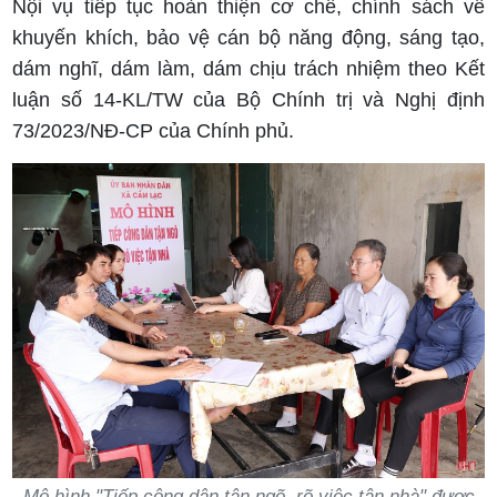
Nội vụ tiếp tục hoàn thiện cơ chế, chính sách về
khuyến khích, bảo vệ cán bộ năng động, sáng tạo,
dám nghĩ, dám làm, dám chịu trách nhiệm theo Kết
luận số 14-KL/TW của Bộ Chính trị và Nghị định
73/2023/NĐ-CP của Chính phủ.
Mô hình "Tiếp công dân tận ngõ, rõ việc tận nhà" được