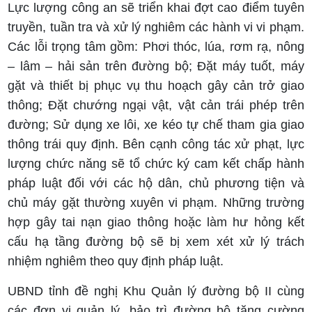
Lực lượng công an sẽ triển khai đợt cao điểm tuyên
truyền, tuần tra và xử lý nghiêm các hành vi vi phạm.
Các lỗi trọng tâm gồm: Phơi thóc, lúa, rơm rạ, nông
– lâm – hải sản trên đường bộ; Đặt máy tuốt, máy
gặt và thiết bị phục vụ thu hoạch gây cản trở giao
thông; Đặt chướng ngại vật, vật cản trái phép trên
đường; Sử dụng xe lôi, xe kéo tự chế tham gia giao
thông trái quy định. Bên cạnh công tác xử phạt, lực
lượng chức năng sẽ tổ chức ký cam kết chấp hành
pháp luật đối với các hộ dân, chủ phương tiện và
chủ máy gặt thường xuyên vi phạm. Những trường
hợp gây tai nạn giao thông hoặc làm hư hỏng kết
cấu hạ tầng đường bộ sẽ bị xem xét xử lý trách
nhiệm nghiêm theo quy định pháp luật.
UBND tỉnh đề nghị Khu Quản lý đường bộ II cùng
các đơn vị quản lý, bảo trì đường bộ tăng cường