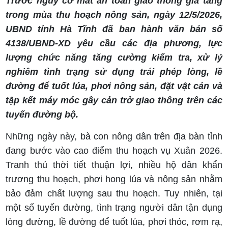
Trước nguy cơ mất an toàn giao thông gia tăng
trong mùa thu hoạch nông sản, ngày 12/5/2026,
UBND tỉnh Hà Tĩnh đã ban hành văn bản số
4138/UBND-XD yêu cầu các địa phương, lực
lượng chức năng tăng cường kiểm tra, xử lý
nghiêm tình trạng sử dụng trái phép lòng, lề
đường để tuốt lúa, phơi nông sản, đặt vật cản và
tập kết máy móc gây cản trở giao thông trên các
tuyến đường bộ.
Những ngày này, bà con nông dân trên địa bàn tỉnh
đang bước vào cao điểm thu hoạch vụ Xuân 2026.
Tranh thủ thời tiết thuận lợi, nhiều hộ dân khẩn
trương thu hoạch, phơi hong lúa và nông sản nhằm
bảo đảm chất lượng sau thu hoạch. Tuy nhiên, tại
một số tuyến đường, tình trạng
người dân tận dụng
lòng đường, lề đường để tuốt lúa, phơi thóc, rơm rạ,