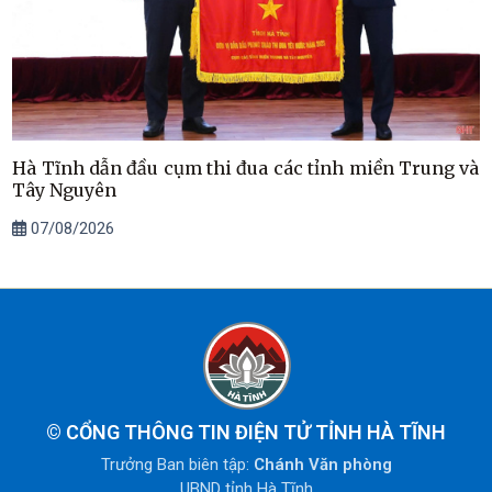
Hà Tĩnh dẫn đầu cụm thi đua các tỉnh miền Trung và
Tây Nguyên
07/08/2026
©
CỔNG THÔNG TIN ĐIỆN TỬ TỈNH HÀ TĨNH
Trưởng Ban biên tập:
Chánh Văn phòng
UBND tỉnh Hà Tĩnh