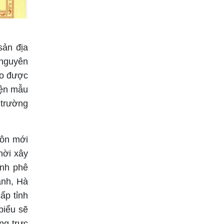
sản địa
 nguyên
ao được
iện mẫu
 trường
hôn mới
hời xây
ịnh phê
ành, Hà
ấp tỉnh
biểu sẽ
ng trực