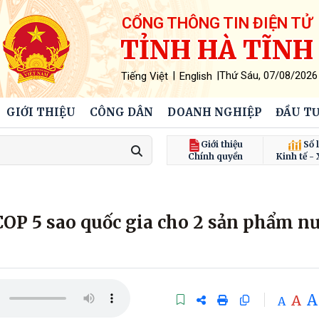
CỔNG THÔNG TIN ĐIỆN TỬ
TỈNH HÀ TĨNH
|
|
Thứ Sáu, 07/08/2026
Tiếng Việt
English
GIỚI THIỆU
CÔNG DÂN
DOANH NGHIỆP
ĐẦU TƯ
Giới thiệu
Số l
Chính quyền
Kinh tế - 
OP 5 sao quốc gia cho 2 sản phẩm n
A
A
A