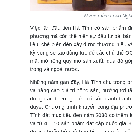
Nước mắm Luận Nghi
Việc lần đầu tiên Hà Tĩnh có sản phẩm đ
phương mà còn thể hiện sự đầu tư bài bản c
liệu, chế biến đến xây dựng thương hiệu v
kỳ vọng sẽ tạo động lực để các chủ thể OC
mã, mở rộng quy mô sản xuất, qua đó góp
trong và ngoài nước.
Những năm gần đây, Hà Tĩnh chú trọng ph
và nâng cao giá trị nông sản, hướng tới 
dựng các thương hiệu có sức cạnh tranh 
duyệt Chương trình khuyến công địa phư
Tĩnh đặt mục tiêu đến năm 2030 có thêm t
và từ 4 – 10 sản phẩm đạt cấp quốc gia. 
được chuẩn hóa về bao bì, nhãn mác, gắn