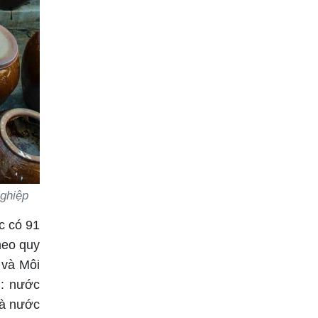
ghiệp
c có 91
heo quy
 và Môi
m: nước
và nước