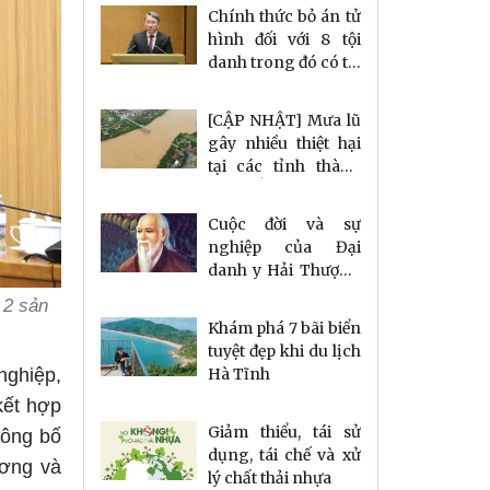
Chính thức bỏ án tử
hình đối với 8 tội
danh trong đó có tội
tham ô tài sản, nhận
hối lộ
[CẬP NHẬT] Mưa lũ
gây nhiều thiệt hại
tại các tỉnh thành
phía Bắc
Cuộc đời và sự
nghiệp của Đại
danh y Hải Thượng
Lãn Ông Lê Hữu
 2 sản
Trác
Khám phá 7 bãi biển
tuyệt đẹp khi du lịch
Hà Tĩnh
nghiệp,
kết hợp
Giảm thiểu, tái sử
công bố
dụng, tái chế và xử
ơng và
lý chất thải nhựa