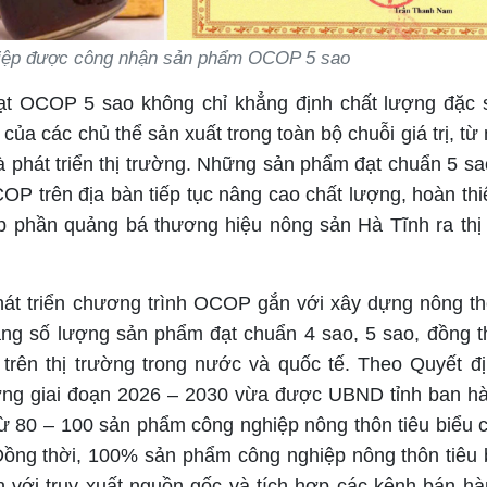
ệp được công nhận sản phẩm OCOP 5 sao
ạt OCOP 5 sao không chỉ khẳng định chất lượng đặc 
ủa các chủ thể sản xuất trong toàn bộ chuỗi giá trị, từ
à phát triển thị trường. Những sản phẩm đạt chuẩn 5 s
OP trên địa bàn tiếp tục nâng cao chất lượng, hoàn th
 phần quảng bá thương hiệu nông sản Hà Tĩnh ra thị
át triển chương trình OCOP gắn với xây dựng nông t
tăng số lượng sản phẩm đạt chuẩn 4 sao, 5 sao, đồng t
trên thị trường trong nước và quốc tế. Theo Quyết đ
ơng giai đoạn 2026 – 2030 vừa được UBND tỉnh ban h
ừ 80 – 100 sản phẩm công nghiệp nông thôn tiêu biểu c
Đồng thời, 100% sản phẩm công nghiệp nông thôn tiêu 
 với truy xuất nguồn gốc và tích hợp các kênh bán hà