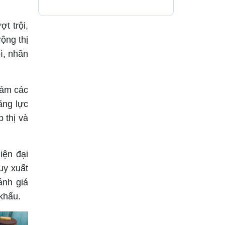
t trội,
ộng thị
ì, nhãn
đảm các
ăng lực
 thị và
iện đại
uy xuất
ánh giá
khẩu.