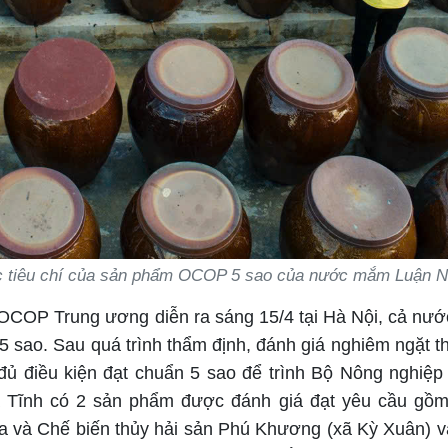
ác tiêu chí của sản phẩm OCOP 5 sao của nước mắm Luận N
 OCOP Trung ương diễn ra sáng 15/4 tại Hà Nội, cả nướ
sao. Sau quá trình thẩm định, đánh giá nghiêm ngặt t
đủ điều kiện đạt chuẩn 5 sao để trình Bộ Nông nghiệp
à Tĩnh có 2 sản phẩm được đánh giá đạt yêu cầu gồ
và Chế biến thủy hải sản Phú Khương (xã Kỳ Xuân) 