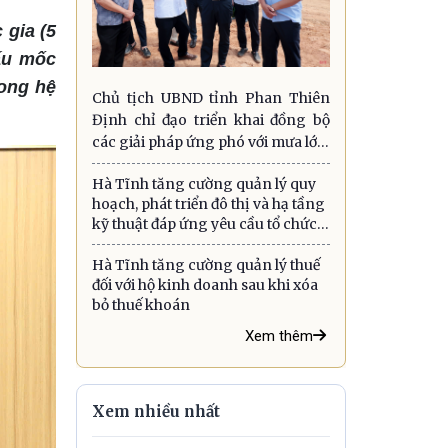
gia (5
ấu mốc
rong hệ
Chủ tịch UBND tỉnh Phan Thiên
Định chỉ đạo triển khai đồng bộ
các giải pháp ứng phó với mưa lớn,
lũ quét, sạt lở đất và gió mạnh trên
Hà Tĩnh tăng cường quản lý quy
biển
hoạch, phát triển đô thị và hạ tầng
kỹ thuật đáp ứng yêu cầu tổ chức
chính quyền địa phương hai cấp
Hà Tĩnh tăng cường quản lý thuế
đối với hộ kinh doanh sau khi xóa
bỏ thuế khoán
Xem thêm
Xem nhiều nhất