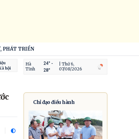
, PHÁT TRIỂN
iệu
24° -
Hà
| Thứ 6,
Xã hội
Tĩnh
07/08/2026
28°
ước
Chỉ đạo điều hành