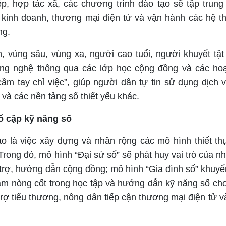
p, hợp tác xã, các chương trình đào tạo sẽ tập trung
 kinh doanh, thương mại điện tử và vận hành các hệ t
ng.
, vùng sâu, vùng xa, người cao tuổi, người khuyết tật
ông nghệ thông qua các lớp học cộng đồng và các ho
m tay chỉ việc”, giúp người dân tự tin sử dụng dịch 
và các nền tảng số thiết yếu khác.
ổ cập kỹ năng số
o là việc xây dựng và nhân rộng các mô hình thiết th
Trong đó, mô hình “Đại sứ số” sẽ phát huy vai trò của n
ỗ trợ, hướng dẫn cộng đồng; mô hình “Gia đình số” khuyế
 làm nòng cốt trong học tập và hướng dẫn kỹ năng số ch
trợ tiểu thương, nông dân tiếp cận thương mại điện tử v