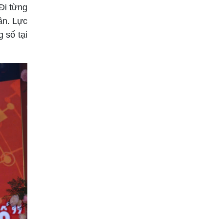
Đi từng
ân. Lực
 số tại