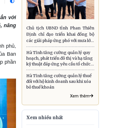
ắn với
ố, nâng
Chủ tịch UBND tỉnh Phan Thiên
Định chỉ đạo triển khai đồng bộ
các giải pháp ứng phó với mưa lớn,
nh phủ,
lũ quét, sạt lở đất và gió mạnh trên
Hà Tĩnh tăng cường quản lý quy
biển
của Ban
hoạch, phát triển đô thị và hạ tầng
óp phần
kỹ thuật đáp ứng yêu cầu tổ chức
chính quyền địa phương hai cấp
Hà Tĩnh tăng cường quản lý thuế
đối với hộ kinh doanh sau khi xóa
bỏ thuế khoán
Xem thêm
Xem nhiều nhất