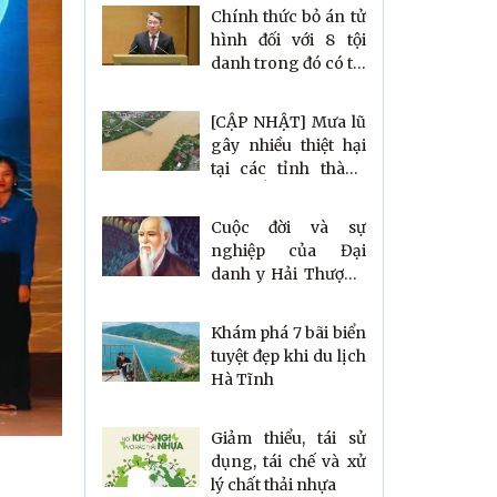
Chính thức bỏ án tử
hình đối với 8 tội
danh trong đó có tội
tham ô tài sản, nhận
hối lộ
[CẬP NHẬT] Mưa lũ
gây nhiều thiệt hại
tại các tỉnh thành
phía Bắc
Cuộc đời và sự
nghiệp của Đại
danh y Hải Thượng
Lãn Ông Lê Hữu
Trác
Khám phá 7 bãi biển
tuyệt đẹp khi du lịch
Hà Tĩnh
Giảm thiểu, tái sử
dụng, tái chế và xử
lý chất thải nhựa