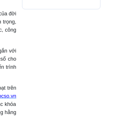
của đời
 trọng,
c, công
gắn với
 số cho
n trình
ạt trên
hocso.vn
ác khóa
ng hằng