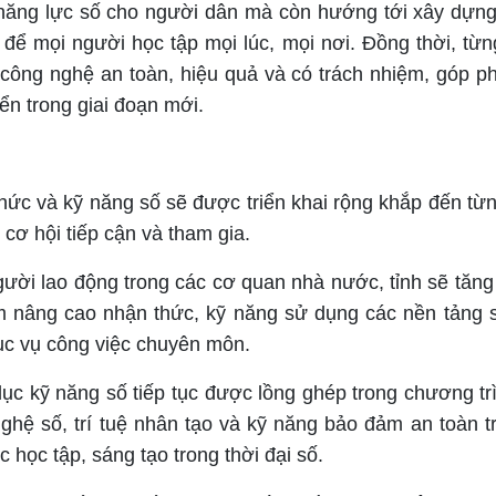
năng lực số cho người dân mà còn hướng tới xây dựng
n để mọi người học tập mọi lúc, mọi nơi. Đồng thời, từ
 công nghệ an toàn, hiệu quả và có trách nhiệm, góp p
ển trong giai đoạn mới.
thức và kỹ năng số sẽ được triển khai rộng khắp đến từn
cơ hội tiếp cận và tham gia.
gười lao động trong các cơ quan nhà nước, tỉnh sẽ tăn
m nâng cao nhận thức, kỹ năng sử dụng các nền tảng 
hục vụ công việc chuyên môn.
 dục kỹ năng số tiếp tục được lồng ghép trong chương tr
 nghệ số, trí tuệ nhân tạo và kỹ năng bảo đảm an toàn t
học tập, sáng tạo trong thời đại số.