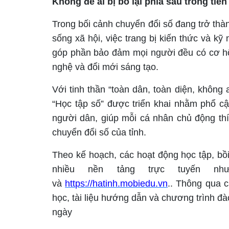
Không để ai bị bỏ lại phía sau trong tiến
Trong bối cảnh chuyển đổi số đang trở thàn
sống xã hội, việc trang bị kiến thức và k
góp phần bảo đảm mọi người đều có cơ hộ
nghệ và đổi mới sáng tạo.
Với tinh thần “toàn dân, toàn diện, không 
“Học tập số” được triển khai nhằm phổ cậ
người dân, giúp mỗi cá nhân chủ động thí
chuyển đổi số của tỉnh.
Theo kế hoạch, các hoạt động học tập, bồ
nhiều nền tảng trực tuyến 
và
https://hatinh.mobiedu.vn
.
. Thông qua c
học, tài liệu hướng dẫn và chương trình đ
ngày