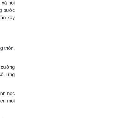
 xã hội
ng bước
hần xây
g thôn,
g cường
số, ứng
ình học
rên môi