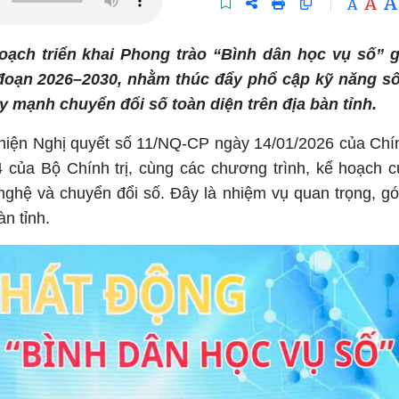
A
A
A
ạch triển khai Phong trào “Bình dân học vụ số” g
i đoạn 2026–2030, nhằm thúc đẩy phổ cập kỹ năng s
y mạnh chuyển đổi số toàn diện trên địa bàn tỉnh.
hiện Nghị quyết số 11/NQ-CP ngày 14/01/2026 của Chí
của Bộ Chính trị, cùng các chương trình, kế hoạch 
 nghệ và chuyển đổi số. Đây là nhiệm vụ quan trọng, g
àn tỉnh.