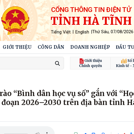
CỔNG THÔNG TIN ĐIỆN TỬ
TỈNH HÀ TĨNH
|
|
Thứ Sáu, 07/08/2026
Tiếng Việt
English
GIỚI THIỆU
CÔNG DÂN
DOANH NGHIỆP
ĐẦU TƯ
Giới thiệu
Số l
Chính quyền
Kinh tế - 
rào “Bình dân học vụ số” gắn với “Họ
ai đoạn 2026–2030 trên địa bàn tỉnh H