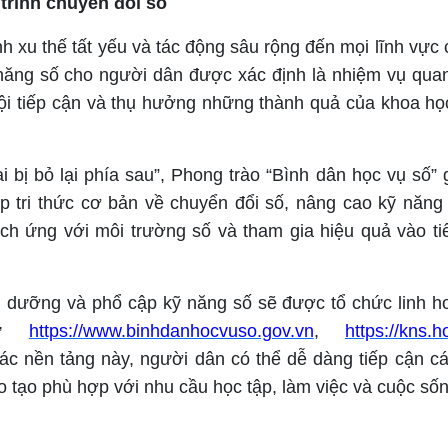
 trình chuyển đổi số
h xu thế tất yếu và tác động sâu rộng đến mọi lĩnh vực 
ỹ năng số cho người dân được xác định là nhiệm vụ quan
i tiếp cận và thụ hưởng những thành quả của khoa họ
ai bị bỏ lại phía sau”, Phong trào “Bình dân học vụ số” 
p tri thức cơ bản về chuyển đổi số, nâng cao kỹ năng
ch ứng với môi trường số và tham gia hiệu quả vào tiế
i dưỡng và phổ cập kỹ năng số sẽ được tổ chức linh ho
như
https://www.binhdanhocvuso.gov.vn
,
https://kns.
ác nền tảng này, người dân có thể dễ dàng tiếp cận c
ào tạo phù hợp với nhu cầu học tập, làm việc và cuộc số