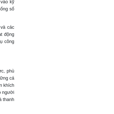
 vào kỹ
hống số
 và các
ạt động
vụ công
ực, phù
hững cá
n khích
o người
à thanh