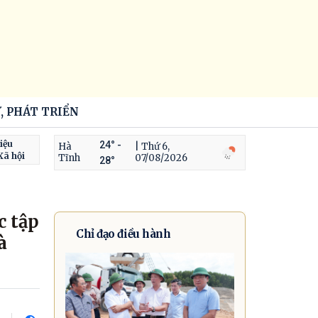
, PHÁT TRIỂN
iệu
24° -
Hà
| Thứ 6,
Xã hội
Tĩnh
07/08/2026
28°
c tập
Chỉ đạo điều hành
à