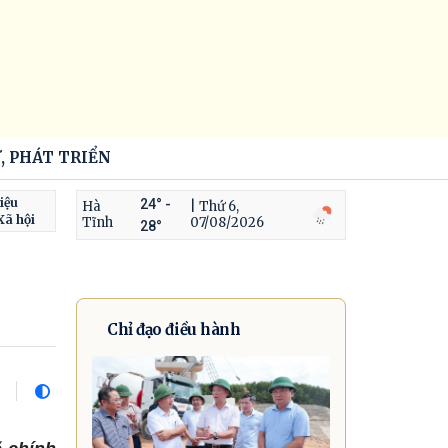
, PHÁT TRIỂN
iệu
24° -
Hà
| Thứ 6,
Xã hội
Tĩnh
07/08/2026
28°
Chỉ đạo điều hành