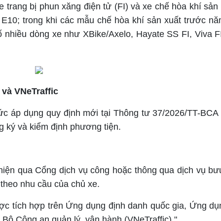
 trang bị phun xăng điện tử (FI) và xe chế hòa khí sản 
 E10; trong khi các mẫu chế hòa khí sản xuất trước n
ố nhiều dòng xe như XBike/Axelo, Hayate SS FI, Viva 
 và VNeTraffic
ức áp dụng quy định mới tại Thông tư 37/2026/TT-BCA
g ký và kiểm định phương tiện.
hiện qua Cổng dịch vụ công hoặc thông qua dịch vụ bư
 theo nhu cầu của chủ xe.
ợc tích hợp trên Ứng dụng định danh quốc gia, Ứng dụ
o Bộ Công an quản lý, vận hành (VNeTraffic)."