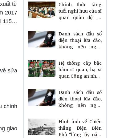
xuất từ
Chính thức tăng
tuổi nghỉ hưu của sĩ
ăm 2017
quan quân đội từ
FI 115…
ngày 1/12
Danh sách đầu số
điện thoại lừa đảo,
không nên nghe
kẻo mất sạch tiền
Hệ thống cấp bậc
hàm sĩ quan, hạ sĩ
 về sửa
quan Công an nhân
dân mới nhất
Danh sách đầu số
điện thoại lừa đảo,
không nên nghe
u chính
kẻo mất sạch tiền
Hình ảnh về Chiến
thắng Điện Biên
ng giao
Phủ “lừng lẫy năm