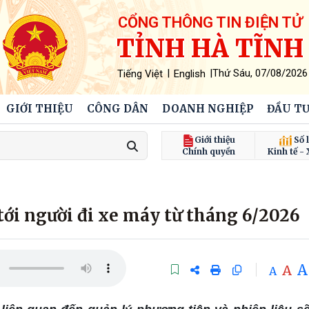
CỔNG THÔNG TIN ĐIỆN TỬ
TỈNH HÀ TĨNH
|
|
Thứ Sáu, 07/08/2026
Tiếng Việt
English
GIỚI THIỆU
CÔNG DÂN
DOANH NGHIỆP
ĐẦU TƯ
Giới thiệu
Số l
Chính quyền
Kinh tế - 
tới người đi xe máy từ tháng 6/2026
A
A
A