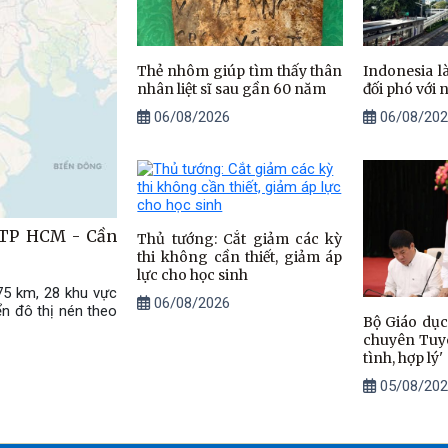
Thẻ nhôm giúp tìm thấy thân
Indonesia 
nhân liệt sĩ sau gần 60 năm
đối phó với 
06/08/2026
06/08/202
t TP HCM - Cần
Thủ tướng: Cắt giảm các kỳ
thi không cần thiết, giảm áp
lực cho học sinh
5 km, 28 khu vực
06/08/2026
n đô thị nén theo
Bộ Giáo dục:
chuyên Tuy
tình, hợp lý'
05/08/202