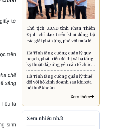
ẽ chính
giấy tờ
Chủ tịch UBND tỉnh Phan Thiên
Định chỉ đạo triển khai đồng bộ
các giải pháp ứng phó với mưa lớn,
lũ quét, sạt lở đất và gió mạnh trên
Hà Tĩnh tăng cường quản lý quy
biển
ọc trên
hoạch, phát triển đô thị và hạ tầng
kỹ thuật đáp ứng yêu cầu tổ chức
chính quyền địa phương hai cấp
pha chế
Hà Tĩnh tăng cường quản lý thuế
đối với hộ kinh doanh sau khi xóa
chế xăng
bỏ thuế khoán
Xem thêm
liệu là
Xem nhiều nhất
ng sinh