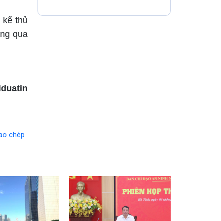
châu, chấn động địa
cầu”
 kể thủ
ông qua
duatin
ao chép