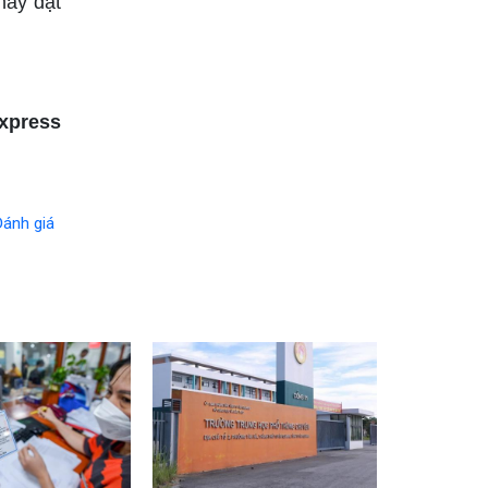
này đạt
xpress
Đánh giá