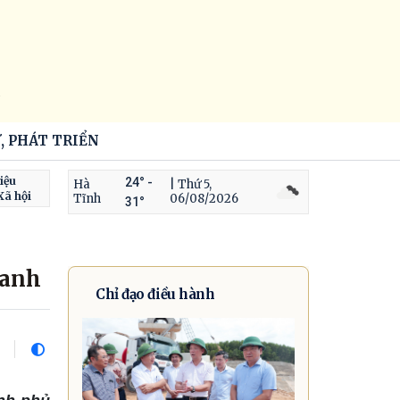
6
, PHÁT TRIỂN
iệu
24° -
Hà
| Thứ 5,
Xã hội
Tĩnh
06/08/2026
31°
oanh
Chỉ đạo điều hành