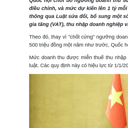
Quốc hội chốt bỏ ngưỡng doanh thu 500
điều chỉnh, và mức dự kiến lên 1 tỷ mỗi
thông qua Luật sửa đổi, bổ sung một số
gia tăng (VAT), thu nhập doanh nghiệp và
Theo đó, thay vì "chốt cứng" ngưỡng doan
500 triệu đồng một năm như trước, Quốc h
Mức doanh thu được miễn thuế thu nhập d
luật. Các quy định này có hiệu lực từ 1/1/2