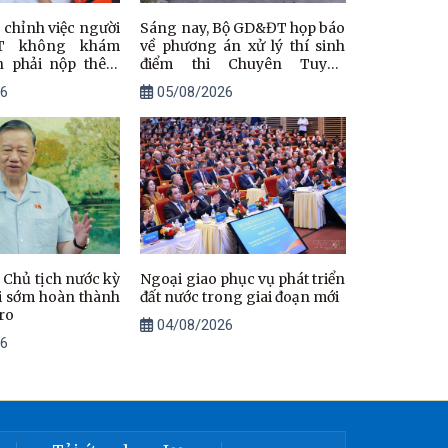
 chỉnh việc người
Sáng nay, Bộ GD&ĐT họp báo
T không khám
về phương án xử lý thí sinh
n phải nộp thêm
điểm thi Chuyên Tuyên
Quang
6
05/08/2026
 Chủ tịch nước kỳ
Ngoại giao phục vụ phát triển
i sớm hoàn thành
đất nước trong giai đoạn mới
ro
04/08/2026
6