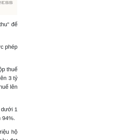
thu" để
ợc phép
ộp thuế
ên 3 tỷ
huế lên
 dưới 1
n 94%.
riệu hộ