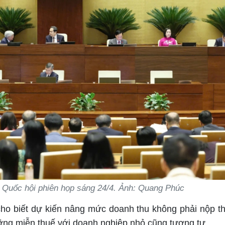
ng Quốc hội phiên họp sáng 24/4. Ảnh: Quang Phúc
ủ cho biết dự kiến nâng mức doanh thu không phải nộp t
ưỡng miễn thuế với doanh nghiệp nhỏ cũng tương tự.