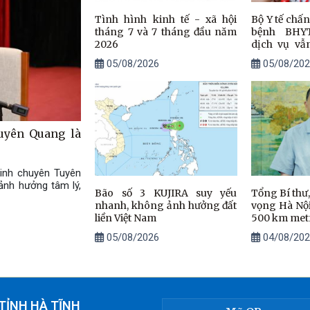
Tình hình kinh tế - xã hội
Bộ Y tế chấn
tháng 7 và 7 tháng đầu năm
bệnh BHY
2026
dịch vụ vẫ
tiền
05/08/2026
05/08/202
Tuyên Quang là
sinh chuyên Tuyên
ảnh hưởng tâm lý,
Bão số 3 KUJIRA suy yếu
Tổng Bí thư,
nhanh, không ảnh hưởng đất
vọng Hà Nộ
liền Việt Nam
500 km met
05/08/2026
04/08/202
TỈNH HÀ TĨNH