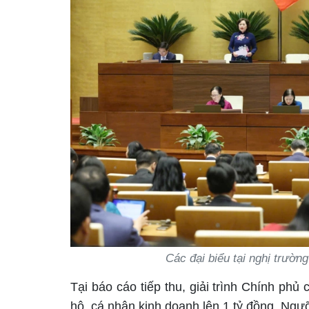
Các đại biểu tại nghị trườ
Tại báo cáo tiếp thu, giải trình Chính ph
hộ, cá nhân kinh doanh lên 1 tỷ đồng. Ng