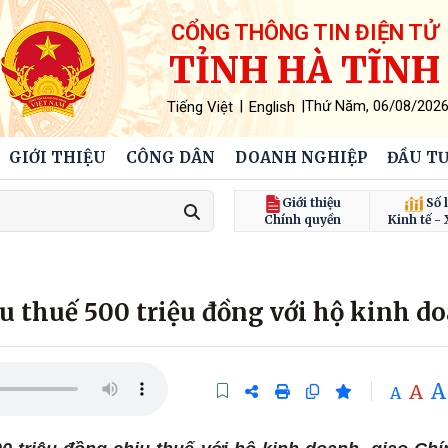
CỔNG THÔNG TIN ĐIỆN TỬ
TỈNH HÀ TĨNH
|
|
Thứ Năm, 06/08/202
Tiếng Việt
English
GIỚI THIỆU
CÔNG DÂN
DOANH NGHIỆP
ĐẦU TƯ
Giới thiệu
Số l
Chính quyền
Kinh tế - 
u thuế 500 triệu đồng với hộ kinh d
A
A
A