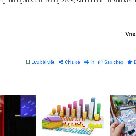
ng thu ngân sách. Riêng 2025, số thu thuế từ khu vực 
Vne
Lưu bài viết
Chia sẻ
In
Sao chép