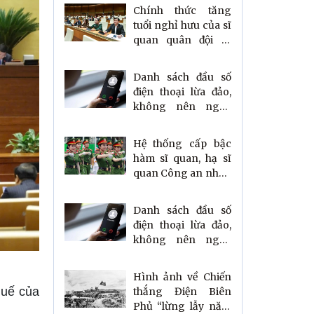
Chính thức tăng
tuổi nghỉ hưu của sĩ
quan quân đội từ
ngày 1/12
Danh sách đầu số
điện thoại lừa đảo,
không nên nghe
kẻo mất sạch tiền
Hệ thống cấp bậc
hàm sĩ quan, hạ sĩ
quan Công an nhân
dân mới nhất
Danh sách đầu số
điện thoại lừa đảo,
không nên nghe
kẻo mất sạch tiền
Hình ảnh về Chiến
huế của
thắng Điện Biên
Phủ “lừng lẫy năm