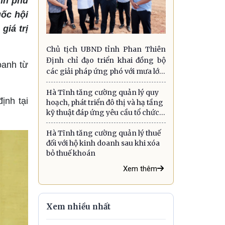
ính phủ
uốc hội
giá trị
Chủ tịch UBND tỉnh Phan Thiên
Định chỉ đạo triển khai đồng bộ
oanh từ
các giải pháp ứng phó với mưa lớn,
lũ quét, sạt lở đất và gió mạnh trên
Hà Tĩnh tăng cường quản lý quy
biển
ịnh tại
hoạch, phát triển đô thị và hạ tầng
kỹ thuật đáp ứng yêu cầu tổ chức
chính quyền địa phương hai cấp
Hà Tĩnh tăng cường quản lý thuế
đối với hộ kinh doanh sau khi xóa
bỏ thuế khoán
Xem thêm
Xem nhiều nhất