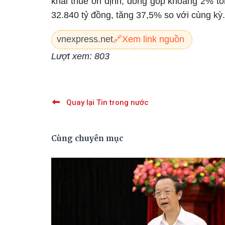
khai thuế ổn định, đóng góp khoảng 2% tổ
32.840 tỷ đồng, tăng 37,5% so với cùng kỳ.
vnexpress.net
🔗
Xem link nguồn
Lượt xem: 803
Quay lại Tin trong nước
Cùng chuyên mục