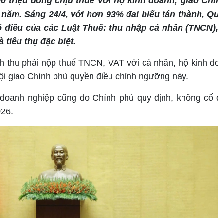
 triệu đồng chịu thuế với hộ kinh doanh, giao Ch
 năm. Sáng 24/4, với hơn 93% đại biểu tán thành, Q
 điều của các Luật Thuế: thu nhập cá nhân (TNCN), 
 tiêu thụ đặc biệt.
h thu phải nộp thuế TNCN, VAT với cá nhân, hộ kinh d
ội giao Chính phủ quyền điều chỉnh ngưỡng này.
oanh nghiệp cũng do Chính phủ quy định, không cố đ
026.