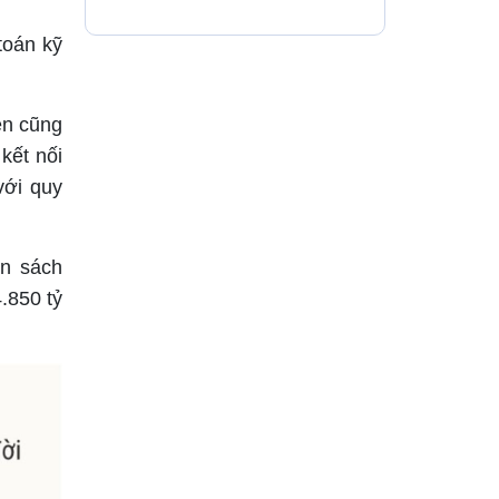
châu, chấn động địa
cầu”
toán kỹ
ện cũng
kết nối
với quy
ân sách
.850 tỷ