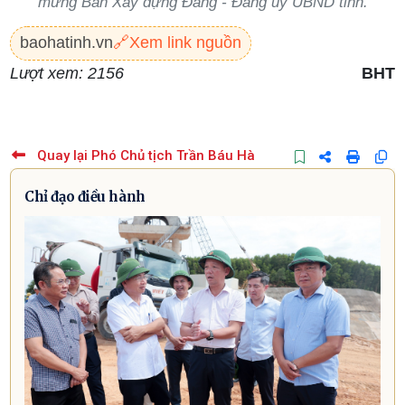
mừng Ban Xây dựng Đảng - Đảng ủy UBND tỉnh.
baohatinh.vn
🔗
Xem link nguồn
Lượt xem: 2156
BHT
Quay lại Phó Chủ tịch Trần Báu Hà
Chỉ đạo điều hành