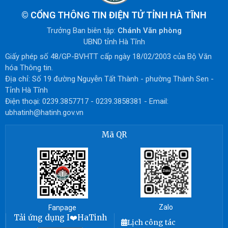
©
CỔNG THÔNG TIN ĐIỆN TỬ TỈNH HÀ TĨNH
Trưởng Ban biên tập:
Chánh Văn phòng
UBND tỉnh Hà Tĩnh
Giấy phép số 48/GP-BVHTT cấp ngày 18/02/2003 của Bộ Văn
hóa Thông tin.
Địa chỉ: Số 19 đường Nguyễn Tất Thành - phường Thành Sen -
Tỉnh Hà Tĩnh
Điện thoại: 0239.3857717 - 0239.3858381 - Email:
ubhatinh@hatinh.gov.vn
Mã QR
Zalo
Fanpage
Tải ứng dụng I❤️HaTinh
Lịch công tác