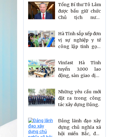
Tổng Bí thư Tô Lâm
được bầu giữ chức
Chủ tịch nước
nhiệm kỳ 2026-2031
Hà Tĩnh sắp xếp đơn
vị sự nghiệp y tế
công lập tinh gọn,
đáp ứng yêu cầu
mới về chăm sóc sức
Vinfast Hà Tĩnh
khỏe Nhân dân
tuyển 3.000 lao
động, sàn giao dịch
nóng lên trước giờ
G
Những yêu cầu mới
đặt ra trong công
tác xây dựng Đảng.
Đảng lãnh đạo xây
dựng chủ nghĩa xã
hội miền Bắc, đấu