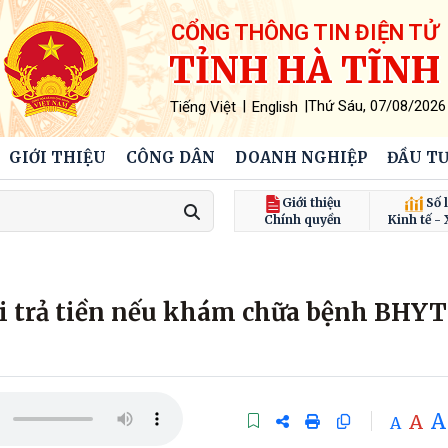
CỔNG THÔNG TIN ĐIỆN TỬ
TỈNH HÀ TĨNH
|
|
Thứ Sáu, 07/08/2026
Tiếng Việt
English
GIỚI THIỆU
CÔNG DÂN
DOANH NGHIỆP
ĐẦU TƯ
Giới thiệu
Số l
Chính quyền
Kinh tế - 
ải trả tiền nếu khám chữa bệnh BHYT
A
A
A