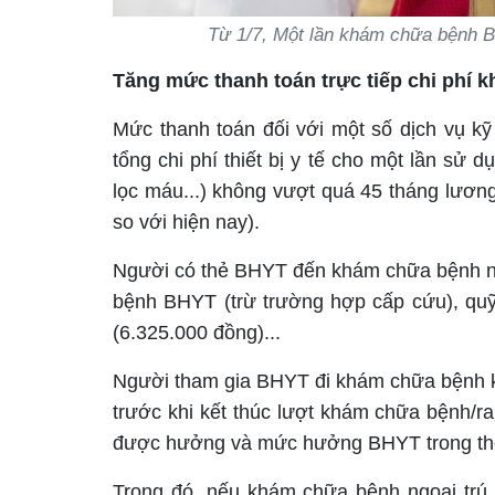
Từ 1/7, Một lần khám chữa bệnh B
Tăng mức thanh toán trực tiếp chi phí
Mức thanh toán đối với một số dịch vụ k
tổng chi phí thiết bị y tế cho một lần sử d
lọc máu...) không vượt quá 45 tháng lươ
so với hiện nay).
Người có thẻ BHYT đến khám chữa bệnh nộ
bệnh BHYT (trừ trường hợp cấp cứu), quỹ
(6.325.000 đồng)...
Người tham gia BHYT đi khám chữa bệnh kh
trước khi kết thúc lượt khám chữa bệnh/ra
được hưởng và mức hưởng BHYT trong thời 
Trong đó, nếu khám chữa bệnh ngoại trú,