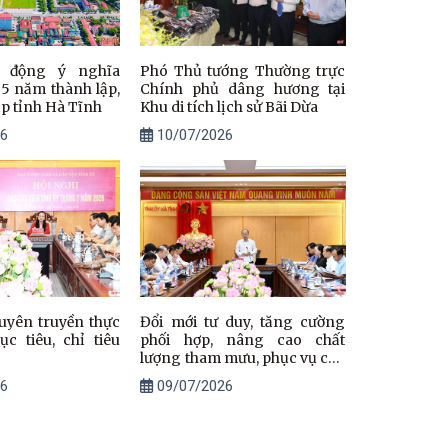
t động ý nghĩa
Phó Thủ tướng Thường trực
95 năm thành lập,
Chính phủ dâng hương tại
ập tỉnh Hà Tĩnh
Khu di tích lịch sử Bãi Dừa
6
10/07/2026
uyên truyền thực
Đổi mới tư duy, tăng cường
c tiêu, chỉ tiêu
phối hợp, nâng cao chất
lượng tham mưu, phục vụ cấp
ủy
6
09/07/2026