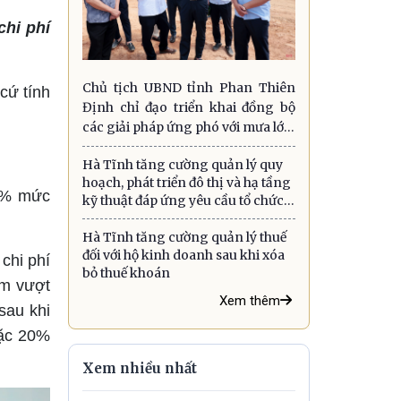
chi phí
Chủ tịch UBND tỉnh Phan Thiên
cứ tính
Định chỉ đạo triển khai đồng bộ
các giải pháp ứng phó với mưa lớn,
lũ quét, sạt lở đất và gió mạnh trên
Hà Tĩnh tăng cường quản lý quy
biển
hoạch, phát triển đô thị và hạ tầng
15% mức
kỹ thuật đáp ứng yêu cầu tổ chức
chính quyền địa phương hai cấp
Hà Tĩnh tăng cường quản lý thuế
đối với hộ kinh doanh sau khi xóa
chi phí
bỏ thuế khoán
ăm vượt
Xem thêm
sau khi
oặc 20%
Xem nhiều nhất