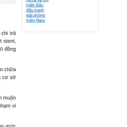
tranh giải phóng
miền Nam
chi trả
t stent,
00 đồng
ám chữa
g cơ sở
nh muộn
phạm vi
lần mức