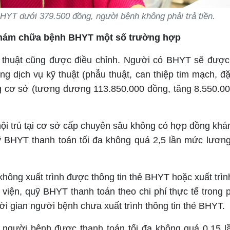
HYT dưới 379.500 đồng, người bệnh không phải trả tiền.
 khám chữa bệnh BHYT một số trường hợp
ỹ thuật cũng được điều chỉnh. Người có BHYT sẽ được 
ụng dịch vụ kỹ thuật (phẫu thuật, can thiệp tim mạch, đặ
ng cơ sở (tương đương 113.850.000 đồng, tăng 8.550.0
i trú tại cơ sở cấp chuyên sâu không có hợp đồng kh
 BHYT thanh toán tối đa không quá 2,5 lần mức lươn
ông xuất trình được thông tin thẻ BHYT hoặc xuất trì
 viện, quỹ BHYT thanh toán theo chi phí thực tế trong 
gian người bệnh chưa xuất trình thông tin thẻ BHYT.
 người bệnh được thanh toán tối đa không quá 0,15 