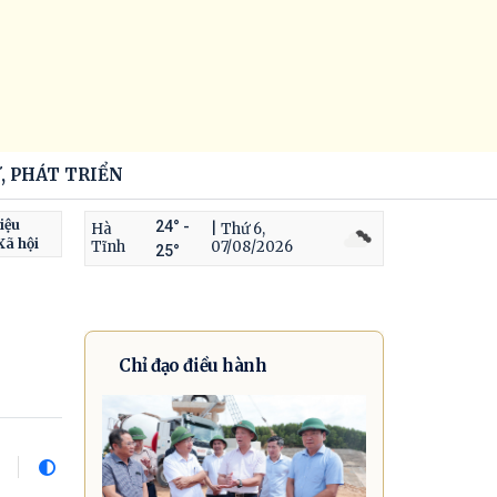
, PHÁT TRIỂN
iệu
24° -
Hà
| Thứ 6,
Xã hội
Tĩnh
07/08/2026
25°
Chỉ đạo điều hành