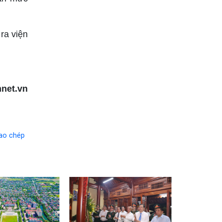
ra viện
net.vn
ao chép