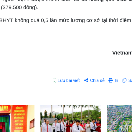
 (379.500 đồng).
ỹ BHYT không quá 0,5 lần mức lương cơ sở tại thời điểm 
Vietnam
Lưu bài viết
Chia sẻ
In
S