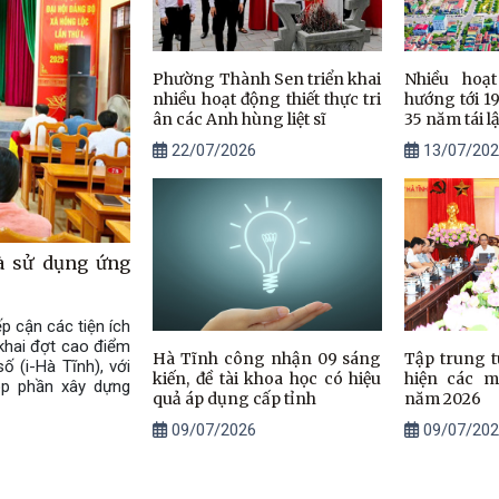
Phường Thành Sen triển khai
Nhiều hoạ
nhiều hoạt động thiết thực tri
hướng tới 1
ân các Anh hùng liệt sĩ
35 năm tái l
22/07/2026
13/07/202
à sử dụng ứng
p cận các tiện ích
khai đợt cao điểm
Hà Tĩnh công nhận 09 sáng
Tập trung t
 (i-Hà Tĩnh), với
kiến, đề tài khoa học có hiệu
hiện các mụ
óp phần xây dựng
quả áp dụng cấp tỉnh
năm 2026
09/07/2026
09/07/202