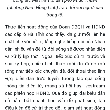
Công tác Mặt trận tổ dân phố Phúc Thuận
(phường Nam Hồng Lĩnh) trao đổi với người dân
trong tổ.
Thực tiễn hoạt động của Đoàn ĐBQH và HĐND
các cấp ở Hà Tĩnh cho thấy, khi giữ mối liên hệ
chặt chẽ với cử tri, lắng nghe tiếng nói của Nhân
dân, nhiều vấn đề từ đời sống sẽ được nhận diện
và xử lý kịp thời. Ngoài tiếp xúc cử tri trước và
sau kỳ họp, nhiều hình thức mới đã được mở
rộng như tiếp xúc chuyên đề, đối thoại theo lĩnh
vực, diễn đàn trực tuyến, tương tác qua cổng
thông tin điện tử, mạng xã hội hay livestream
các phiên họp HĐND. Qua đó giúp đại biểu dân
cử nắm bắt nhanh hơn vấn đề phát sinh, tạo
điều kiện để cử tri theo dõi, giám sát hoạt động