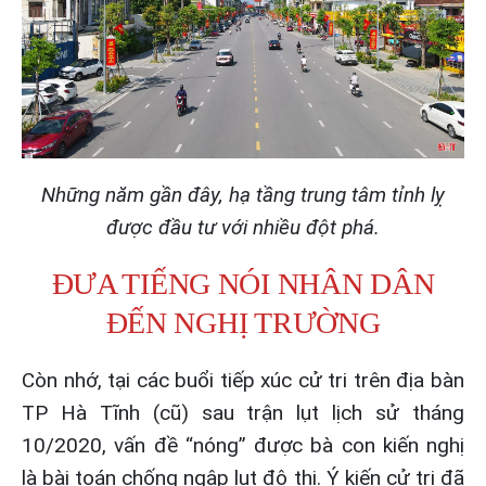
Những năm gần đây, hạ tầng trung tâm tỉnh lỵ
được đầu tư với nhiều đột phá.
ĐƯA TIẾNG NÓI NHÂN DÂN
ĐẾN NGHỊ TRƯỜNG
Còn nhớ, tại các buổi tiếp xúc cử tri trên địa bàn
TP Hà Tĩnh (cũ) sau trận lụt lịch sử tháng
10/2020, vấn đề “nóng” được bà con kiến nghị
là bài toán chống ngập lụt đô thị. Ý kiến cử tri đã