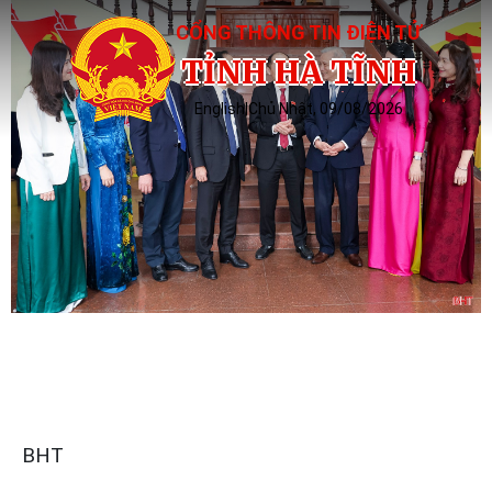
CỔNG THÔNG TIN ĐIỆN TỬ
TỈNH HÀ TĨNH
English
|
Chủ Nhật, 09/08/2026
BHT