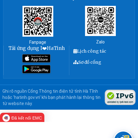
Zalo
Fanpage
Tải ứng dụng I❤️HaTinh
Lịch công tác
Sơ đồ cổng
Ghi rõ nguồn Cổng Thông tin điện tử tỉnh Hà Tĩnh
hoặc 'hatinh.gov.vn' khi bạn phát hành lại thông tin
từ website này.
Đã kết nối EMC