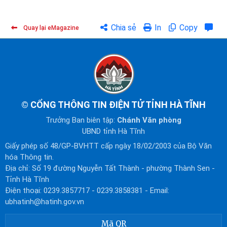
Chia sẻ
In
Copy
Quay lại eMagazine
©
CỔNG THÔNG TIN ĐIỆN TỬ TỈNH HÀ TĨNH
Trưởng Ban biên tập:
Chánh Văn phòng
UBND tỉnh Hà Tĩnh
Giấy phép số 48/GP-BVHTT cấp ngày 18/02/2003 của Bộ Văn
hóa Thông tin.
Địa chỉ: Số 19 đường Nguyễn Tất Thành - phường Thành Sen -
Tỉnh Hà Tĩnh
Điện thoại: 0239.3857717 - 0239.3858381 - Email:
ubhatinh@hatinh.gov.vn
Mã QR