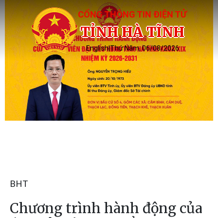
CỔNG THÔNG TIN ĐIỆN TỬ
TỈNH HÀ TĨNH
English
|
Thứ Năm, 06/08/2026
BHT
Chương trình hành động của