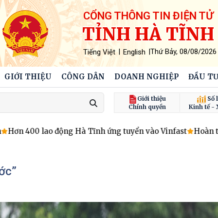
CỔNG THÔNG TIN ĐIỆN TỬ
TỈNH HÀ TĨNH
|
|
Thứ Bảy, 08/08/2026
Tiếng Việt
English
GIỚI THIỆU
CÔNG DÂN
DOANH NGHIỆP
ĐẦU TƯ
Giới thiệu
Số l
Chính quyền
Kinh tế - 
lao động Hà Tĩnh ứng tuyển vào Vinfast
Hoàn thành việc b
ớc”