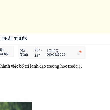
, PHÁT TRIỂN
iệu
25° -
Hà
| Thứ 7,
Xã hội
Tĩnh
08/08/2026
29°
ố trí lãnh đạo trường học trước 30/9
Hà Tĩnh hoàn thành kh