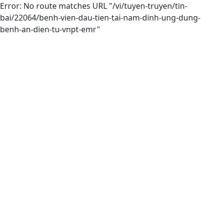
Error: No route matches URL "/vi/tuyen-truyen/tin-
bai/22064/benh-vien-dau-tien-tai-nam-dinh-ung-dung-
benh-an-dien-tu-vnpt-emr"