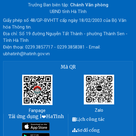
Trưởng Ban biên tập:
Chánh Văn phòng
UBND tỉnh Hà Tĩnh
Giấy phép số 48/GP-BVHTT cấp ngày 18/02/2003 của Bộ Văn
hóa Thông tin.
Địa chỉ: Số 19 đường Nguyễn Tất Thành - phường Thành Sen -
Tỉnh Hà Tĩnh
Điện thoại: 0239.3857717 - 0239.3858381 - Email:
ubhatinh@hatinh.gov.vn
Mã QR
Zalo
Fanpage
Tải ứng dụng I❤️HaTinh
Lịch công tác
Sơ đồ cổng