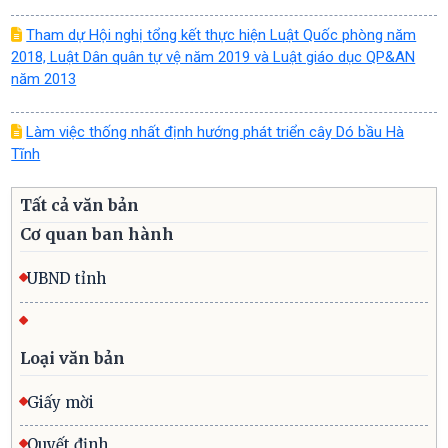
Tham dự Hội nghị tổng kết thực hiện Luật Quốc phòng năm
2018, Luật Dân quân tự vệ năm 2019 và Luật giáo dục QP&AN
năm 2013
Làm việc thống nhất định hướng phát triển cây Dó bầu Hà
Tĩnh
Tất cả văn bản
Cơ quan ban hành
UBND tỉnh
Loại văn bản
Giấy mời
Quyết định