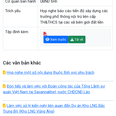
Cơ quan ban hành
UBND tỉnh
Trích yếu
Họp nghe báo cáo tiến độ xây dựng các
trường phổ thông nội trú liên cấp
TH&THCS tại các xã biên giới đất liền
Tệp đính kèm
Xem trước
Tải về
Các văn bản khác
Họp nghe một số nội dung thuộc lĩnh vực phụ trách
Đón tiếp và làm việc với Đoàn công tác của Tổng Lãnh sự
quán Việt Nam tại Savannakhet, nước CHDCND Lào
Làm việc xử lý kiến nghị liên quan đến Dự án Kho LNG Bắc
Trung Bộ (Kho LNG Vũng Áng)