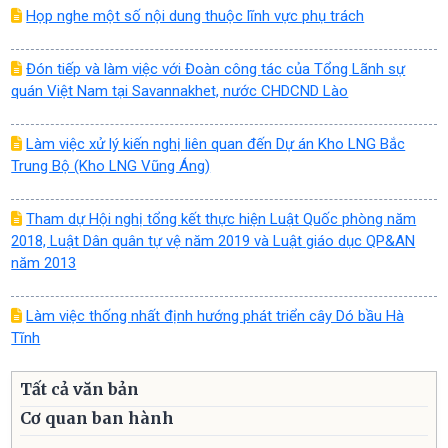
Họp nghe một số nội dung thuộc lĩnh vực phụ trách
Đón tiếp và làm việc với Đoàn công tác của Tổng Lãnh sự
quán Việt Nam tại Savannakhet, nước CHDCND Lào
Làm việc xử lý kiến nghị liên quan đến Dự án Kho LNG Bắc
Trung Bộ (Kho LNG Vũng Áng)
Tham dự Hội nghị tổng kết thực hiện Luật Quốc phòng năm
2018, Luật Dân quân tự vệ năm 2019 và Luật giáo dục QP&AN
năm 2013
Làm việc thống nhất định hướng phát triển cây Dó bầu Hà
Tĩnh
Tất cả văn bản
Cơ quan ban hành