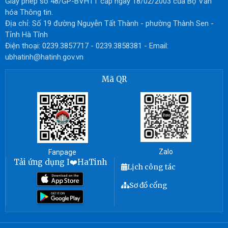
Giấy phép số 48/GP-BVHTT cấp ngày 18/02/2003 của Bộ Văn
hóa Thông tin.
Địa chỉ: Số 19 đường Nguyễn Tất Thành - phường Thành Sen -
Tỉnh Hà Tĩnh
Điện thoại: 0239.3857717 - 0239.3858381 - Email:
ubhatinh@hatinh.gov.vn
Mã QR
Zalo
Fanpage
Tải ứng dụng I❤️HaTinh
Lịch công tác
Sơ đồ cổng