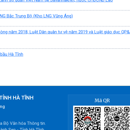
g Lãnh sự quán Việt Nam tại Savannakhet, nước CHDCND Lào
o LNG Bắc Trung Bộ (Kho LNG Vũng Áng)
phòng năm 2018, Luật Dân quân tự vệ năm 2019 và Luật giáo dục Q
 bầu Hà Tĩnh
TỈNH HÀ TĨNH
Mã QR
òng
 Bộ Văn hóa Thông tin.
ành Sen - Tỉnh Hà Tĩnh