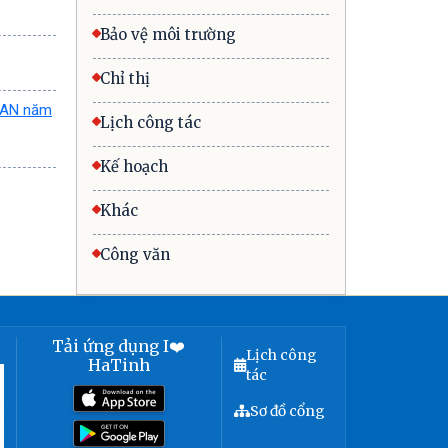
Bảo vệ môi trường
Chỉ thị
P&AN năm
Lịch công tác
Kế hoạch
Khác
Công văn
Tải ứng dụng I❤️
Lịch công
HaTinh
tác
Sơ đồ cổng