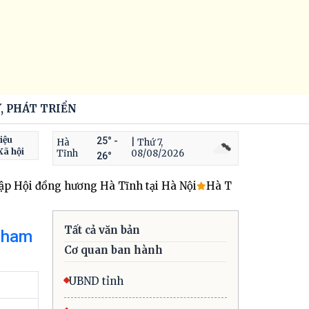
, PHÁT TRIỂN
iệu
25° -
Hà
| Thứ 7,
Xã hội
Tĩnh
08/08/2026
26°
 Hội đồng hương Hà Tĩnh tại Hà Nội
Hà Tĩnh hoàn thành kh
Tất cả văn bản
ndham
Cơ quan ban hành
UBND tỉnh