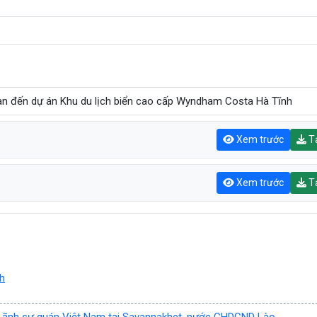
uan đến dự án Khu du lịch biển cao cấp Wyndham Costa Hà Tĩnh
Xem trước
Tả
Xem trước
Tả
ch