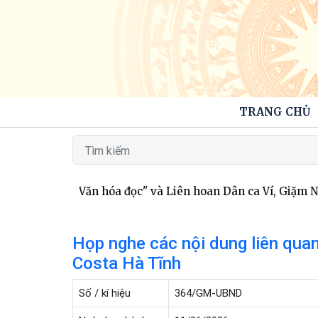
TRANG CHỦ
uộc thi "Đại sứ Văn hóa đọc" và Liên hoan Dân ca Ví, Giặm 
Họp nghe các nội dung liên qua
Costa Hà Tĩnh
Số / kí hiệu
364/GM-UBND