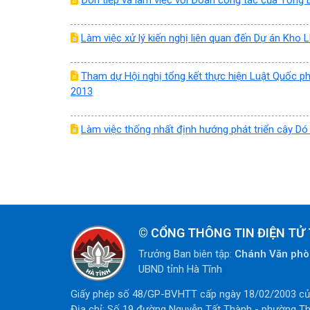
Đón tiếp và làm việc với Đoàn công tác của Tổn
Làm việc xử lý kiến nghị liên quan đến Dự án Kh
Tham dự Hội nghị tổng kết thực hiện Luật Quốc 
2013
Làm việc thống nhất định hướng phát triển cây Dó
©
CỔNG THÔNG TIN ĐIỆN TỬ 
Trưởng Ban biên tập:
Chánh Văn ph
UBND tỉnh Hà Tĩnh
Giấy phép số 48/GP-BVHTT cấp ngày 18/02/2003 của
Địa chỉ: Số 19 đường Nguyễn Tất Thành - phường Th