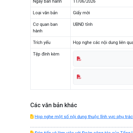
Ngày ban hành
11/06/2026
Loại văn bản
Giấy mời
Cơ quan ban
UBND tỉnh
hành
Trích yếu
Họp nghe các nội dung liên q
Tệp đính kèm
Các văn bản khác
Họp nghe một số nội dung thuộc lĩnh vực phụ trá