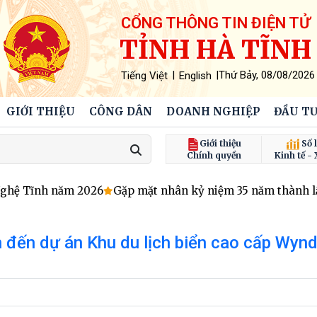
CỔNG THÔNG TIN ĐIỆN TỬ
TỈNH HÀ TĨNH
|
|
Thứ Bảy, 08/08/2026
Tiếng Việt
English
GIỚI THIỆU
CÔNG DÂN
DOANH NGHIỆP
ĐẦU TƯ
Giới thiệu
Số l
Chính quyền
Kinh tế - 
Nghệ Tĩnh năm 2026
Gặp mặt nhân kỷ niệm 35 năm thành lập
n đến dự án Khu du lịch biển cao cấp Wy