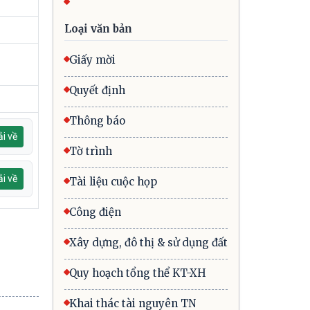
Loại văn bản
Giấy mời
Quyết định
Thông báo
i về
Tờ trình
i về
Tài liệu cuộc họp
Công điện
Xây dựng, đô thị & sử dụng đất
Quy hoạch tổng thể KT-XH
Khai thác tài nguyên TN