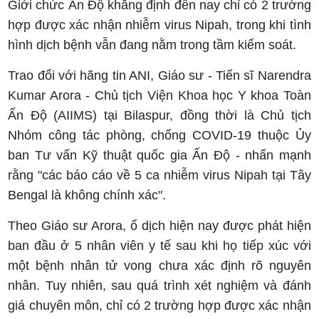
Giới chức Ấn Độ khẳng định đến nay chỉ có 2 trường
hợp được xác nhận nhiễm virus Nipah, trong khi tình
hình dịch bệnh vẫn đang nằm trong tầm kiểm soát.
Trao đổi với hãng tin ANI, Giáo sư - Tiến sĩ Narendra
Kumar Arora - Chủ tịch Viện Khoa học Y khoa Toàn
Ấn Độ (AIIMS) tại Bilaspur, đồng thời là Chủ tịch
Nhóm công tác phòng, chống COVID-19 thuộc Ủy
ban Tư vấn Kỹ thuật quốc gia Ấn Độ - nhấn mạnh
rằng "các báo cáo về 5 ca nhiễm virus Nipah tại Tây
Bengal là không chính xác".
Theo Giáo sư Arora, ổ dịch hiện nay được phát hiện
ban đầu ở 5 nhân viên y tế sau khi họ tiếp xúc với
một bệnh nhân tử vong chưa xác định rõ nguyên
nhân. Tuy nhiên, sau quá trình xét nghiệm và đánh
giá chuyên môn, chỉ có 2 trường hợp được xác nhận