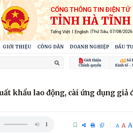
CỔNG THÔNG TIN ĐIỆN TỬ
TỈNH HÀ TĨNH
|
|
Thứ Sáu, 07/08/2026
Tiếng Việt
English
GIỚI THIỆU
CÔNG DÂN
DOANH NGHIỆP
ĐẦU TƯ
Giới thiệu
Số l
Chính quyền
Kinh tế - 
uất khẩu lao động, cài ứng dụng giả 
A
A
A