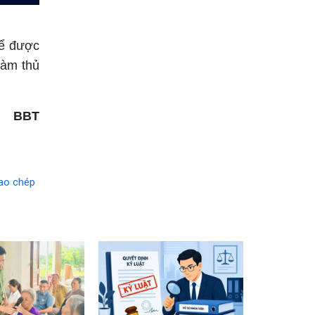
để được
làm thủ
BBT
ao chép