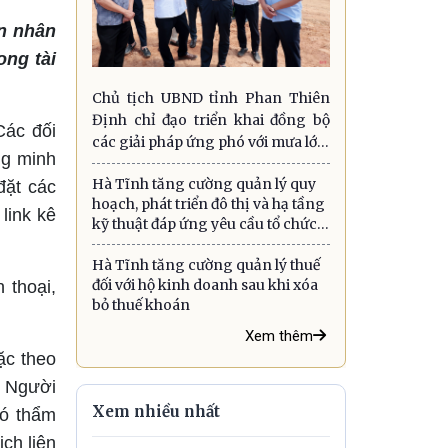
ạn nhân
ong tài
Chủ tịch UBND tỉnh Phan Thiên
Định chỉ đạo triển khai đồng bộ
Các đối
các giải pháp ứng phó với mưa lớn,
ng minh
lũ quét, sạt lở đất và gió mạnh trên
Hà Tĩnh tăng cường quản lý quy
biển
đặt các
hoạch, phát triển đô thị và hạ tầng
link kê
kỹ thuật đáp ứng yêu cầu tổ chức
chính quyền địa phương hai cấp
Hà Tĩnh tăng cường quản lý thuế
đối với hộ kinh doanh sau khi xóa
 thoại,
bỏ thuế khoán
Xem thêm
ặc theo
. Người
Xem nhiều nhất
có thẩm
ch liên