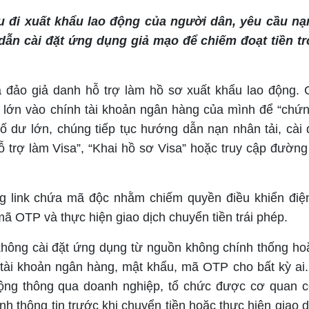
u đi xuất khẩu lao động của người dân, yêu cầu n
ẫn cài đặt ứng dụng giả mạo để chiếm đoạt tiền tr
a đảo giả danh hỗ trợ làm hồ sơ xuất khẩu lao động. 
n lớn vào chính tài khoản ngân hàng của mình để “chứ
 số dư lớn, chúng tiếp tục hướng dẫn nạn nhân tải, cài 
ỗ trợ làm Visa”, “Khai hồ sơ Visa” hoặc truy cập đường 
g link chứa mã độc nhằm chiếm quyền điều khiển điện
ã OTP và thực hiện giao dịch chuyển tiền trái phép.
không cài đặt ứng dụng từ nguồn không chính thống ho
tài khoản ngân hàng, mật khẩu, mã OTP cho bất kỳ ai
 động thông qua doanh nghiệp, tổ chức được cơ quan 
h thông tin trước khi chuyển tiền hoặc thực hiện giao dị