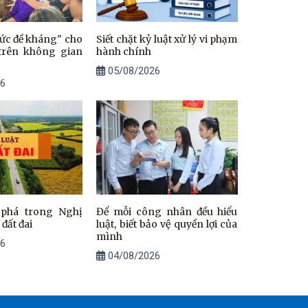
ức đề kháng" cho
Siết chặt kỷ luật xử lý vi phạm
trên không gian
hành chính
05/08/2026
6
 phá trong Nghị
Để mỗi công nhân đều hiểu
 đất đai
luật, biết bảo vệ quyền lợi của
mình
6
04/08/2026