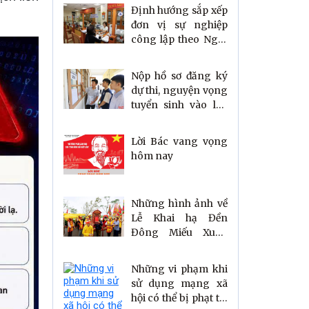
Định hướng sắp xếp
đơn vị sự nghiệp
công lập theo Nghị
quyết 105/NQ-CP
Nộp hồ sơ đăng ký
dự thi, nguyện vọng
tuyển sinh vào lớp
10 tại Hà Tĩnh ở đâu,
khi nào?
Lời Bác vang vọng
hôm nay
Những hình ảnh về
Lễ Khai hạ Đền
Đông Miếu Xuân
Bính Ngọ 2026
Những vi phạm khi
sử dụng mạng xã
hội có thể bị phạt tới