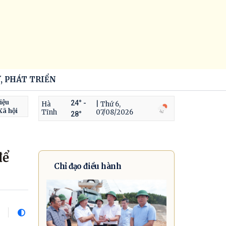
, PHÁT TRIỂN
iệu
24° -
Hà
| Thứ 6,
Xã hội
Tĩnh
07/08/2026
28°
để
Chỉ đạo điều hành