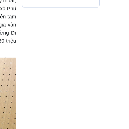
 thuật,
 xã Phú
iện tạm
gia vận
ường Dĩ
0 triệu