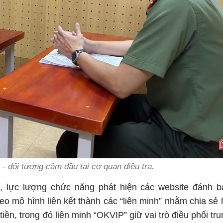
 đối tượng cầm đầu tại cơ quan điều tra.
g, lực lượng chức năng phát hiện các website đánh 
o mô hình liên kết thành các “liên minh” nhằm chia sẻ 
tiền, trong đó liên minh “OKVIP” giữ vai trò điều phối tr