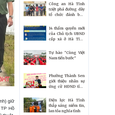
Công an Hà Tĩnh
triệt phá đường dây
tổ chức đánh bạc,
rửa tiền xuyên quốc
gia
14 thẩm quyền mới
của Chủ tịch UBND
cấp xã ở Hà Tĩnh
trong lĩnh vực đất
đai
Tự hào “Cùng Việt
Nam tiến bước”
Phường Thành Sen
giới thiệu nhân sự
ứng cử HĐND tỉnh
và HĐND phường
nhiệm kỳ 2026–
Điện lực Hà Tĩnh
nh) giữ
2031
thắp sáng niềm tin,
, TP Hồ
lan tỏa nghĩa tình