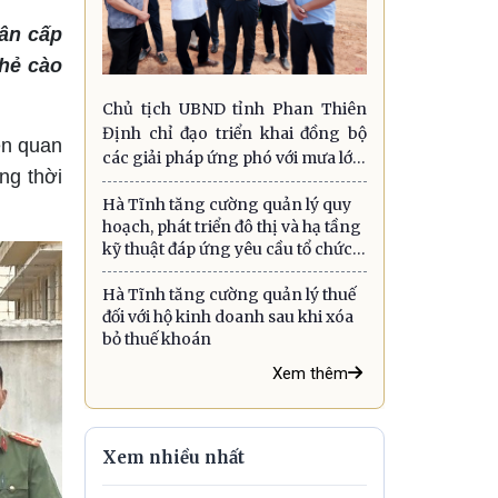
hân cấp
thẻ cào
Chủ tịch UBND tỉnh Phan Thiên
Định chỉ đạo triển khai đồng bộ
ên quan
các giải pháp ứng phó với mưa lớn,
ng thời
lũ quét, sạt lở đất và gió mạnh trên
Hà Tĩnh tăng cường quản lý quy
biển
hoạch, phát triển đô thị và hạ tầng
kỹ thuật đáp ứng yêu cầu tổ chức
chính quyền địa phương hai cấp
Hà Tĩnh tăng cường quản lý thuế
đối với hộ kinh doanh sau khi xóa
bỏ thuế khoán
Xem thêm
Xem nhiều nhất