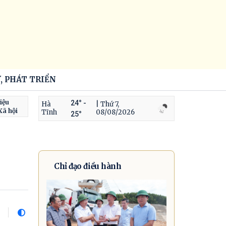
, PHÁT TRIỂN
iệu
24° -
Hà
| Thứ 7,
Xã hội
Tĩnh
08/08/2026
25°
Chỉ đạo điều hành