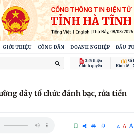
CỔNG THÔNG TIN ĐIỆN TỬ
TỈNH HÀ TĨNH
|
|
Thứ Bảy, 08/08/2026
Tiếng Việt
English
GIỚI THIỆU
CÔNG DÂN
DOANH NGHIỆP
ĐẦU TƯ
Giới thiệu
Số l
Chính quyền
Kinh tế - 
ường dây tổ chức đánh bạc, rửa tiền
A
A
A