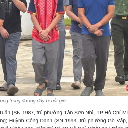
ợng trong đường dây bị bắt giữ.
 Tuấn (SN 1987, trú phường Tân Sơn Nhì, TP Hồ Chí Mi
thống; Huỳnh Công Danh (SN 1993, trú phường Gò Vấp