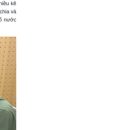
hiều kẽ
chia và
số nước