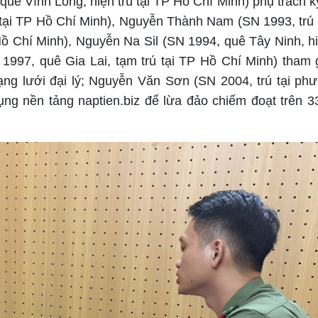
ê Vĩnh Long, hiện trú tại TP Hồ Chí Minh) phụ trách kỹ
 tại TP Hồ Chí Minh), Nguyễn Thành Nam (SN 1993, trú
Hồ Chí Minh), Nguyễn Na Sil (SN 1994, quê Tây Ninh, h
 1997, quê Gia Lai, tạm trú tại TP Hồ Chí Minh) tham 
ạng lưới đại lý; Nguyễn Văn Sơn (SN 2004, trú tại ph
dụng nền tảng naptien.biz để lừa đảo chiếm đoạt trên 33