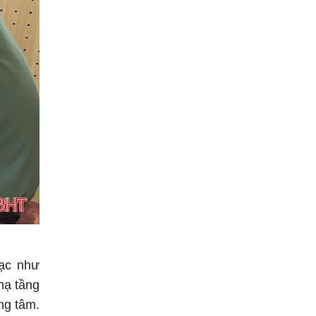
bạc như
hạ tầng
ung tâm.