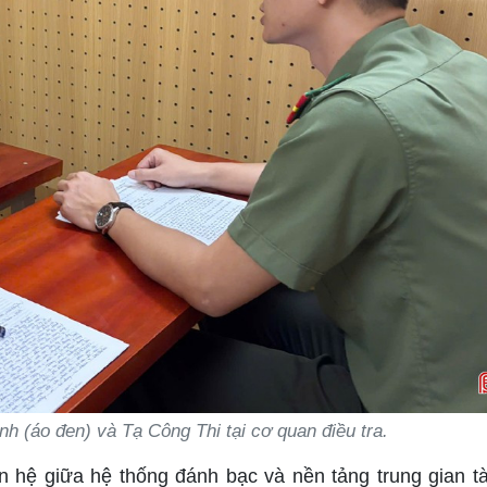
 (áo đen) và Tạ Công Thi tại cơ quan điều tra.
n hệ giữa hệ thống đánh bạc và nền tảng trung gian tà