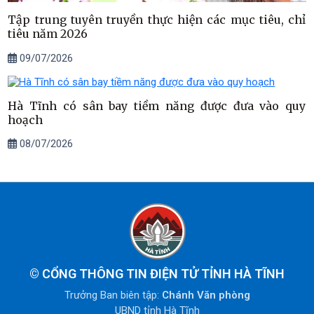
Tập trung tuyên truyền thực hiện các mục tiêu, chỉ
tiêu năm 2026
09/07/2026
Hà Tĩnh có sân bay tiềm năng được đưa vào quy
hoạch
08/07/2026
©
CỔNG THÔNG TIN ĐIỆN TỬ TỈNH HÀ TĨNH
Trưởng Ban biên tập:
Chánh Văn phòng
UBND tỉnh Hà Tĩnh