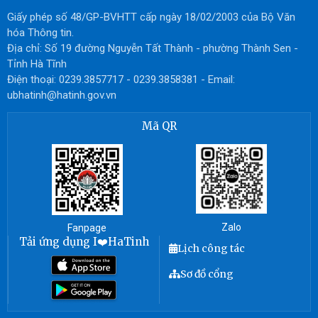
Giấy phép số 48/GP-BVHTT cấp ngày 18/02/2003 của Bộ Văn
hóa Thông tin.
Địa chỉ: Số 19 đường Nguyễn Tất Thành - phường Thành Sen -
Tỉnh Hà Tĩnh
Điện thoại: 0239.3857717 - 0239.3858381 - Email:
ubhatinh@hatinh.gov.vn
Mã QR
Zalo
Fanpage
Tải ứng dụng I❤️HaTinh
Lịch công tác
Sơ đồ cổng