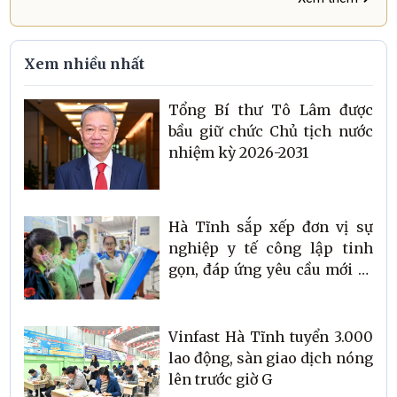
Xem nhiều nhất
Tổng Bí thư Tô Lâm được
bầu giữ chức Chủ tịch nước
nhiệm kỳ 2026-2031
Hà Tĩnh sắp xếp đơn vị sự
nghiệp y tế công lập tinh
gọn, đáp ứng yêu cầu mới về
chăm sóc sức khỏe Nhân
dân
Vinfast Hà Tĩnh tuyển 3.000
lao động, sàn giao dịch nóng
lên trước giờ G