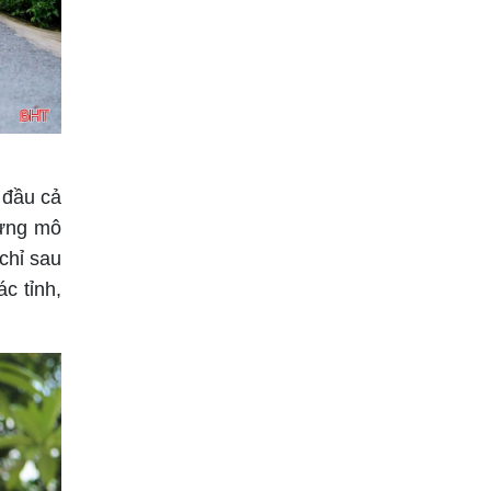
 đầu cả
dựng mô
chỉ sau
c tỉnh,