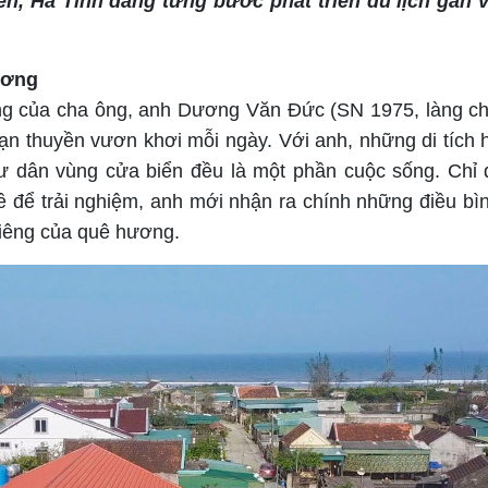
iên, Hà Tĩnh đang từng bước phát triển du lịch gắn 
ương
ống của cha ông, anh Dương Văn Đức (SN 1975, làng ch
n thuyền vươn khơi mỗi ngày. Với anh, những di tích 
ư dân vùng cửa biển đều là một phần cuộc sống. Chỉ 
về để trải nghiệm, anh mới nhận ra chính những điều bìn
 riêng của quê hương.