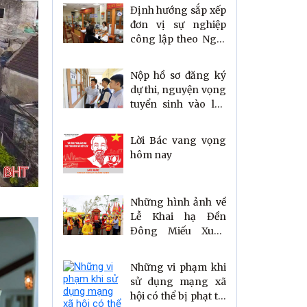
Định hướng sắp xếp
đơn vị sự nghiệp
công lập theo Nghị
quyết 105/NQ-CP
Nộp hồ sơ đăng ký
dự thi, nguyện vọng
tuyển sinh vào lớp
10 tại Hà Tĩnh ở đâu,
khi nào?
Lời Bác vang vọng
hôm nay
Những hình ảnh về
Lễ Khai hạ Đền
Đông Miếu Xuân
Bính Ngọ 2026
Những vi phạm khi
sử dụng mạng xã
hội có thể bị phạt tới