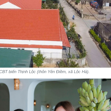
 CBT biển Thịnh Lộc (thôn Yên Điềm, xã Lộc Hà).