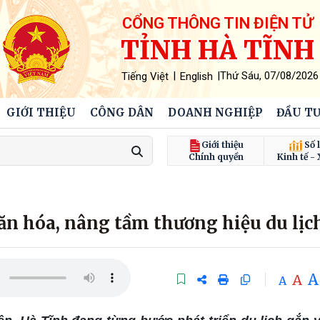
CỔNG THÔNG TIN ĐIỆN TỬ
TỈNH HÀ TĨNH
|
|
Thứ Sáu, 07/08/2026
Tiếng Việt
English
GIỚI THIỆU
CÔNG DÂN
DOANH NGHIỆP
ĐẦU TƯ
Giới thiệu
Số l
Chính quyền
Kinh tế - 
n hóa, nâng tầm thương hiệu du lịc
A
A
A