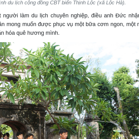
h du lịch cộng đồng CBT biển Thịnh Lộc (xã Lộc Hà).
 người làm du lịch chuyên nghiệp, điều anh Đức nhậ
uần mong muốn được phục vụ một bữa cơm ngon, một 
văn hóa quê hương mình.