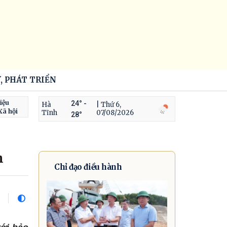
, PHÁT TRIỂN
iệu
24° -
Hà
| Thứ 6,
Xã hội
Tĩnh
07/08/2026
28°
h
Chỉ đạo điều hành