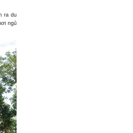
n ra du
nơi ngủ