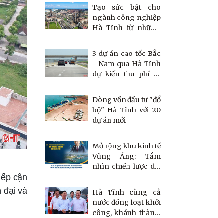
Tạo sức bật cho
ngành công nghiệp
Hà Tĩnh từ những
dự án chất lượng
3 dự án cao tốc Bắc
- Nam qua Hà Tĩnh
dự kiến thu phí từ
năm 2026
Dòng vốn đầu tư "đổ
bộ" Hà Tĩnh với 20
dự án mới
Mở rộng khu kinh tế
Vũng Áng: Tầm
nhìn chiến lược dài
hạn của Hà Tĩnh
iếp cận
n đại và
Hà Tĩnh cùng cả
nước đồng loạt khởi
công, khánh thành,