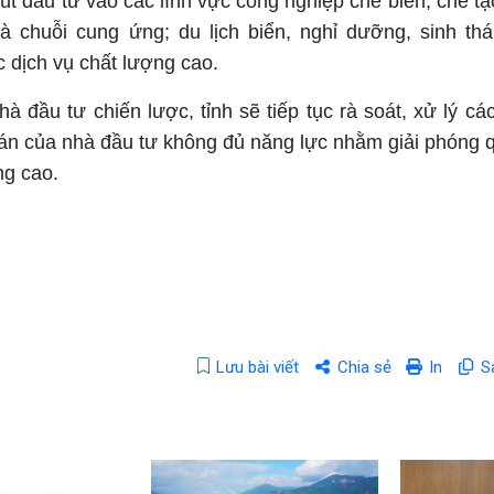
 hút đầu tư vào các lĩnh vực công nghiệp chế biến, chế t
và chuỗi cung ứng; du lịch biển, nghỉ dưỡng, sinh thá
c dịch vụ chất lượng cao.
à đầu tư chiến lược, tỉnh sẽ tiếp tục rà soát, xử lý cá
 án của nhà đầu tư không đủ năng lực nhằm giải phóng q
ng cao.
Lưu bài viết
Chia sẻ
In
S