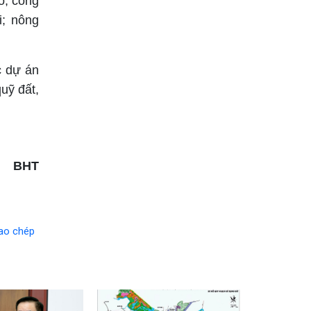
ạo; công
i; nông
c dự án
uỹ đất,
BHT
ao chép