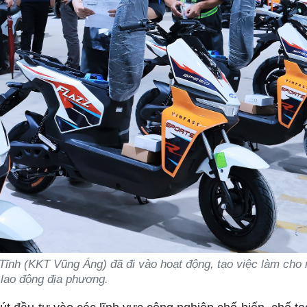
ĩnh (KKT Vũng Áng) đã đi vào hoạt động, tạo việc làm cho 
lao động địa phương.