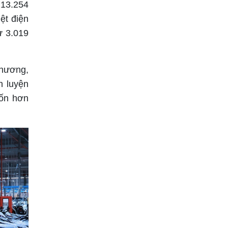
 13.254
ệt điện
ư 3.019
phương,
h luyện
vốn hơn