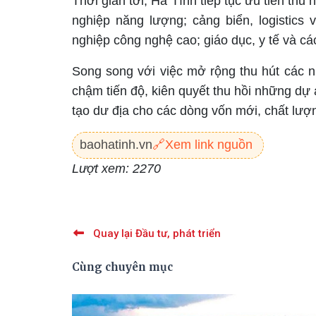
Thời gian tới, Hà Tĩnh tiếp tục ưu tiên thu
nghiệp năng lượng; cảng biển, logistics 
nghiệp công nghệ cao; giáo dục, y tế và cá
Song song với việc mở rộng thu hút các nh
chậm tiến độ, kiên quyết thu hồi những dự
tạo dư địa cho các dòng vốn mới, chất lượ
baohatinh.vn
🔗
Xem link nguồn
Lượt xem: 2270
Quay lại Đầu tư, phát triển
Cùng chuyên mục