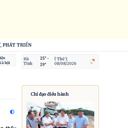
, PHÁT TRIỂN
iệu
25° -
Hà
| Thứ 7,
Xã hội
Tĩnh
08/08/2026
29°
Chỉ đạo điều hành