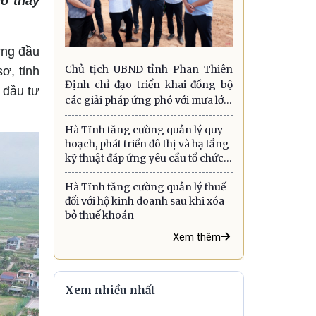
o thấy
ờng đầu
Chủ tịch UBND tỉnh Phan Thiên
ơ, tỉnh
Định chỉ đạo triển khai đồng bộ
 đầu tư
các giải pháp ứng phó với mưa lớn,
lũ quét, sạt lở đất và gió mạnh trên
Hà Tĩnh tăng cường quản lý quy
biển
hoạch, phát triển đô thị và hạ tầng
kỹ thuật đáp ứng yêu cầu tổ chức
chính quyền địa phương hai cấp
Hà Tĩnh tăng cường quản lý thuế
đối với hộ kinh doanh sau khi xóa
bỏ thuế khoán
Xem thêm
Xem nhiều nhất