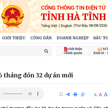
CỔNG THÔNG TIN ĐIỆN TỬ
TỈNH HÀ TĨNH
|
|
Thứ Bảy, 08/08/2026
Tiếng Việt
English
GIỚI THIỆU
CÔNG DÂN
DOANH NGHIỆP
ĐẦU TƯ
Giới thiệu
Số l
Chính quyền
Kinh tế - 
 6 tháng đón 32 dự án mới
A
A
A