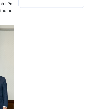
thông xe 80 dự án
bá tiềm
thu hút