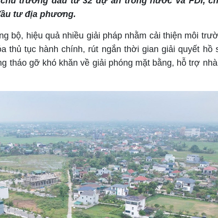
chủ trương đầu tư 32 dự án trong nước và FDI, ch
đầu tư địa phương.
ng bộ, hiệu quả nhiều giải pháp nhằm cải thiện môi trư
 thủ tục hành chính, rút ngắn thời gian giải quyết hồ s
g tháo gỡ khó khăn về giải phóng mặt bằng, hỗ trợ nhà