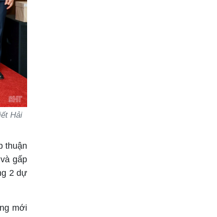
ết Hải
p thuận
 và gấp
ng 2 dự
ởng mới