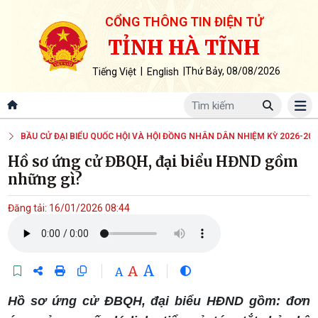
CỔNG THÔNG TIN ĐIỆN TỬ
TỈNH HÀ TĨNH
|
|
Thứ Bảy, 08/08/2026
Tiếng Việt
English
BẦU CỬ ĐẠI BIỂU QUỐC HỘI VÀ HỘI ĐỒNG NHÂN DÂN NHIỆM KỲ 2026-20
Hồ sơ ứng cử ĐBQH, đại biểu HĐND gồm
những gì?
Đăng tải: 16/01/2026 08:44
A
A
A
Hồ sơ ứng cử ĐBQH, đại biểu HĐND gồm: đơn