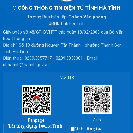
©
CỔNG THÔNG TIN ĐIỆN TỬ TỈNH HÀ TĨNH
Trưởng Ban biên tập:
Chánh Văn phòng
UBND tỉnh Hà Tĩnh
Giấy phép số 48/GP-BVHTT cấp ngày 18/02/2003 của Bộ Văn
hóa Thông tin.
Địa chỉ: Số 19 đường Nguyễn Tất Thành - phường Thành Sen -
Tỉnh Hà Tĩnh
Điện thoại: 0239.3857717 - 0239.3858381 - Email:
ubhatinh@hatinh.gov.vn
Mã QR
Zalo
Fanpage
Tải ứng dụng I❤️HaTinh
Lịch công tác