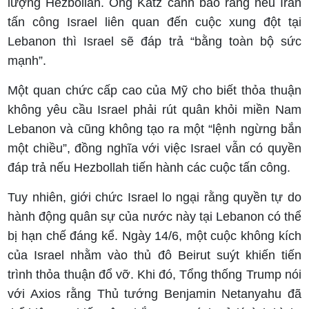
lượng Hezbollah. Ông Katz cảnh báo rằng nếu Iran
tấn công Israel liên quan đến cuộc xung đột tại
Lebanon thì Israel sẽ đáp trả “bằng toàn bộ sức
mạnh”.
Một quan chức cấp cao của Mỹ cho biết thỏa thuận
không yêu cầu Israel phải rút quân khỏi miền Nam
Lebanon và cũng không tạo ra một “lệnh ngừng bắn
một chiều”, đồng nghĩa với việc Israel vẫn có quyền
đáp trả nếu Hezbollah tiến hành các cuộc tấn công.
Tuy nhiên, giới chức Israel lo ngại rằng quyền tự do
hành động quân sự của nước này tại Lebanon có thể
bị hạn chế đáng kể. Ngày 14/6, một cuộc không kích
của Israel nhằm vào thủ đô Beirut suýt khiến tiến
trình thỏa thuận đổ vỡ. Khi đó, Tổng thống Trump nói
với Axios rằng Thủ tướng Benjamin Netanyahu đã