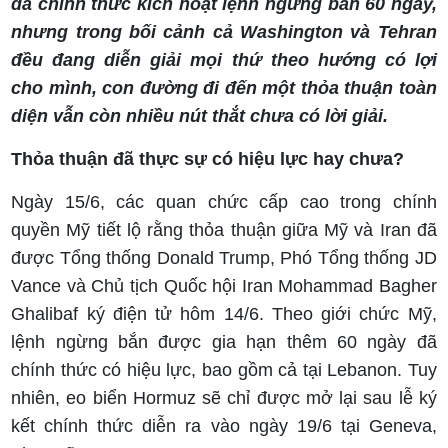
đã chính thức kích hoạt lệnh ngừng bắn 60 ngày,
nhưng trong bối cảnh cả Washington và Tehran
đều đang diễn giải mọi thứ theo hướng có lợi
cho mình, con đường đi đến một thỏa thuận toàn
diện vẫn còn nhiều nút thắt chưa có lời giải.
Thỏa thuận đã thực sự có hiệu lực hay chưa?
Ngày 15/6, các quan chức cấp cao trong chính
quyền Mỹ tiết lộ rằng thỏa thuận giữa Mỹ và Iran đã
được Tổng thống Donald Trump, Phó Tổng thống JD
Vance và Chủ tịch Quốc hội Iran Mohammad Bagher
Ghalibaf ký điện tử hôm 14/6. Theo giới chức Mỹ,
lệnh ngừng bắn được gia hạn thêm 60 ngày đã
chính thức có hiệu lực, bao gồm cả tại Lebanon. Tuy
nhiên, eo biển Hormuz sẽ chỉ được mở lại sau lễ ký
kết chính thức diễn ra vào ngày 19/6 tại Geneva,