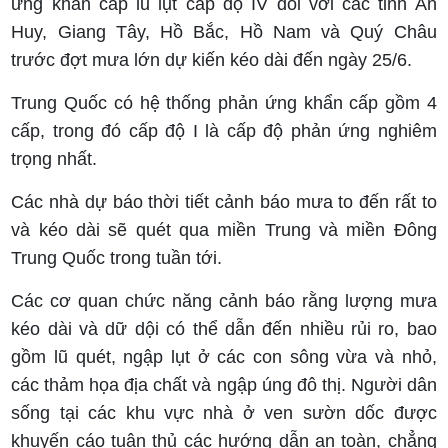
ứng khẩn cấp lũ lụt cấp độ IV đối với các tỉnh An
Huy, Giang Tây, Hồ Bắc, Hồ Nam và Quý Châu
trước đợt mưa lớn dự kiến kéo dài đến ngày 25/6.
Trung Quốc có hệ thống phản ứng khẩn cấp gồm 4
cấp, trong đó cấp độ I là cấp độ phản ứng nghiêm
trọng nhất.
Các nhà dự báo thời tiết cảnh báo mưa to đến rất to
và kéo dài sẽ quét qua miền Trung và miền Đông
Trung Quốc trong tuần tới.
Các cơ quan chức năng cảnh báo rằng lượng mưa
kéo dài và dữ dội có thể dẫn đến nhiều rủi ro, bao
gồm lũ quét, ngập lụt ở các con sông vừa và nhỏ,
các thảm họa địa chất và ngập úng đô thị. Người dân
sống tại các khu vực nhà ở ven sườn dốc được
khuyến cáo tuân thủ các hướng dẫn an toàn, chẳng