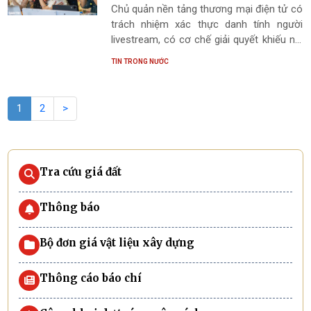
Chủ quản nền tảng thương mại điện tử có
trách nhiệm xác thực danh tính người
livestream, có cơ chế giải quyết khiếu nại
trong quá trình livestream và lưu trữ dữ
TIN TRONG NƯỚC
liệu hình ảnh, âm thanh theo quy định.
1
2
>
Tra cứu giá đất
Thông báo
Bộ đơn giá vật liệu xây dựng
Thông cáo báo chí