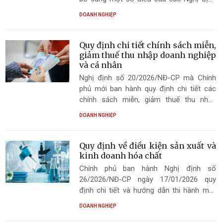
trong lĩnh vực trồng trọt và bảo vệ thực
DOANH NGHIỆP
vật.
Quy định chi tiết chính sách miễn,
giảm thuế thu nhập doanh nghiệp
và cá nhân
Nghị định số 20/2026/NĐ-CP mà Chính
phủ mới ban hành quy định chi tiết các
chính sách miễn, giảm thuế thu nhập
doanh nghiệp và cá nhân.
DOANH NGHIỆP
Quy định về điều kiện sản xuất và
kinh doanh hóa chất
Chính phủ ban hành Nghị định số
26/2026/NĐ-CP ngày 17/01/2026 quy
định chi tiết và hướng dẫn thi hành một
số điều của Luật Hóa chất về quản lý hoạt
DOANH NGHIỆP
động hóa chất và hóa chất nguy hiểm