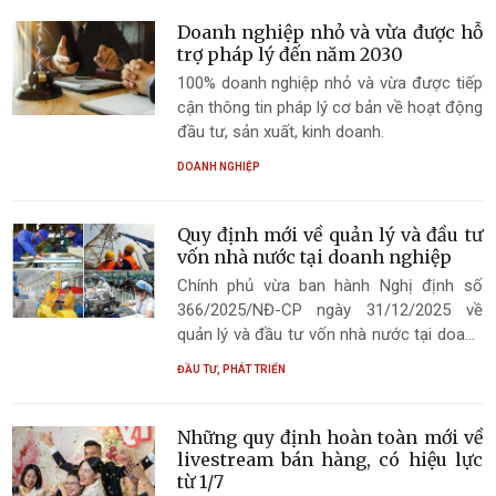
trong sản phẩm, hàng hóa. Trong đó,
đáng chú ý là các quy định về điều kiện
Doanh nghiệp nhỏ và vừa được hỗ
sản xuất và kinh doanh hóa chất.
trợ pháp lý đến năm 2030
100% doanh nghiệp nhỏ và vừa được tiếp
cận thông tin pháp lý cơ bản về hoạt động
đầu tư, sản xuất, kinh doanh.
DOANH NGHIỆP
Quy định mới về quản lý và đầu tư
vốn nhà nước tại doanh nghiệp
Chính phủ vừa ban hành Nghị định số
366/2025/NĐ-CP ngày 31/12/2025 về
quản lý và đầu tư vốn nhà nước tại doanh
nghiệp.
ĐẦU TƯ, PHÁT TRIỂN
Những quy định hoàn toàn mới về
livestream bán hàng, có hiệu lực
từ 1/7