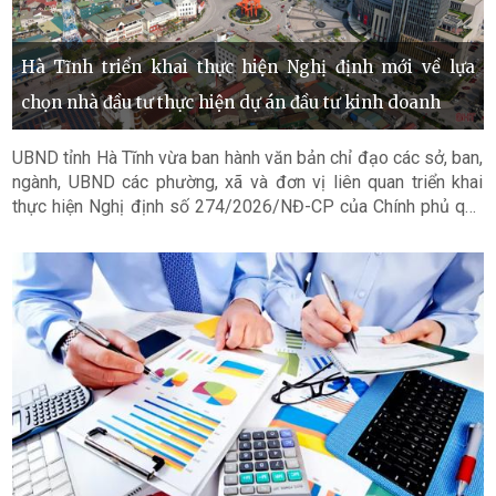
Hà Tĩnh triển khai thực hiện Nghị định mới về lựa
chọn nhà đầu tư thực hiện dự án đầu tư kinh doanh
UBND tỉnh Hà Tĩnh vừa ban hành văn bản chỉ đạo các sở, ban,
ngành, UBND các phường, xã và đơn vị liên quan triển khai
thực hiện Nghị định số 274/2026/NĐ-CP của Chính phủ quy
định chi tiết một số điều và biện pháp thi hành Luật Đấu thầu
về lựa chọn nhà đầu tư thực hiện dự án đầu tư kinh doanh,
bảo đảm việc tổ chức thực hiện kịp thời, thống nhất và đúng
quy định.