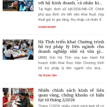
với hộ kinh doanh, cá nhân kinh
doanh
Tại Nghị định số 68/2026/NĐ-CP, Chính
phủ quy định chi tiết việc khai thuế, nộp
thuế giá trị gia tăng, thu nhập cá nhân đối
với hộ kinh doanh, cá nhân kinh doanh
DOANH NGHIỆP
Hà Tĩnh triển khai Chương trình
hỗ trợ pháp lý liên ngành cho
doanh nghiệp nhỏ và vừa giai
đoạn 2026–2030
UBND tỉnh Hà Tĩnh vừa ban hành Kế
hoạch triển khai thực hiện Chương trình
hỗ trợ pháp lý liên ngành cho doanh
nghiệp nhỏ và vừa (DNNVV), hộ kinh
TIN TRONG TỈNH
doanh giai đoạn 2026–2030 trên địa bàn
tỉnh
Nhiều chính sách kinh tế liên
quan vàng, chứng khoán có hiệu
lực từ tháng 2/2026
Tháng 2/2026, nhiều chính sách kinh tế có