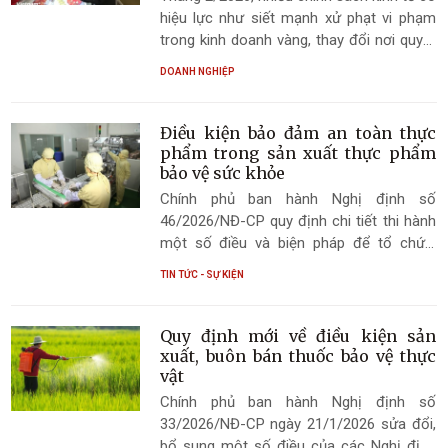
hiệu lực như siết mạnh xử phạt vi phạm
trong kinh doanh vàng, thay đổi nơi quyết
toán thuế thu nhập cá nhân, quy định về
DOANH NGHIỆP
hành nghề chứng khoán…
Điều kiện bảo đảm an toàn thực
phẩm trong sản xuất thực phẩm
bảo vệ sức khỏe
Chính phủ ban hành Nghị định số
46/2026/NĐ-CP quy định chi tiết thi hành
một số điều và biện pháp để tổ chức,
hướng dẫn thi hành Luật An toàn thực
TIN TỨC - SỰ KIỆN
phẩm; trong đó, quy định rõ điều kiện bảo
đảm an toàn thực phẩm trong sản xuất
thực phẩm bảo vệ sức khỏe.
Quy định mới về điều kiện sản
xuất, buôn bán thuốc bảo vệ thực
vật
Chính phủ ban hành Nghị định số
33/2026/NĐ-CP ngày 21/1/2026 sửa đổi,
bổ sung một số điều của các Nghị định