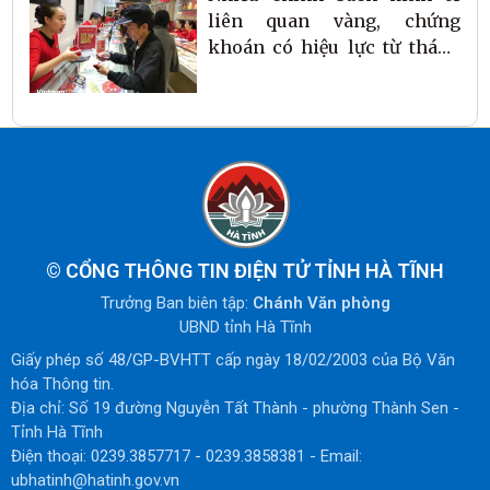
liên quan vàng, chứng
khoán có hiệu lực từ tháng
2/2026
©
CỔNG THÔNG TIN ĐIỆN TỬ TỈNH HÀ TĨNH
Trưởng Ban biên tập:
Chánh Văn phòng
UBND tỉnh Hà Tĩnh
Giấy phép số 48/GP-BVHTT cấp ngày 18/02/2003 của Bộ Văn
hóa Thông tin.
Địa chỉ: Số 19 đường Nguyễn Tất Thành - phường Thành Sen -
Tỉnh Hà Tĩnh
Điện thoại: 0239.3857717 - 0239.3858381 - Email:
ubhatinh@hatinh.gov.vn