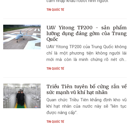
cấm nhập khẩu robot hình người.
TIN QUỐC TẾ
UAV Yitong TP200 - sản phẩm
lưỡng dụng đáng gờm của Trung
Quốc
UAV Yitong TP200 của Trung Quốc không
chỉ là một phương tiện không người lái
mới mà còn là minh chứng rõ nét cho
chiến lược “Hợp nhất Quân sự - Dân sự”
TIN QUỐC TẾ
(Military-Civil Fusion - MCF) mà Bắc Kinh
theo đuổi trong nhiều năm qua.
Triều Tiên tuyên bố cứng rắn về
sức mạnh vũ khí hạt nhân
Quan chức Triều Tiên khẳng định kho vũ
khí hạt nhân của nước này sẽ “liên tục
được nâng cấp”.
TIN QUỐC TẾ