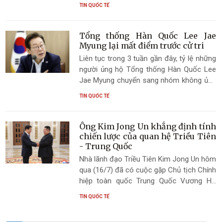
thúc đẩy đà tăng trưởng chi tiêu tiêu dùng
TIN QUỐC TẾ
mạnh mẽ nhất trong hơn 4 năm qua.
Tổng thống Hàn Quốc Lee Jae
Myung lại mất điểm trước cử tri
Liên tục trong 3 tuần gần đây, tỷ lệ những
người ủng hộ Tổng thống Hàn Quốc Lee
Jae Myung chuyển sang nhóm không ủng
hộ tăng cao, với nhiều lý do rất cụ thể.
TIN QUỐC TẾ
Ông Kim Jong Un khẳng định tính
chiến lược của quan hệ Triều Tiên
- Trung Quốc
Nhà lãnh đạo Triều Tiên Kim Jong Un hôm
qua (16/7) đã có cuộc gặp Chủ tịch Chính
hiệp toàn quốc Trung Quốc Vương Hộ
Ninh tại Bình Nhưỡng. Tại đây, ông đã
TIN QUỐC TẾ
khẳng định tính chiến lược của quan hệ
hai nước qua Hiệp ước Hữu nghị, hợp tác