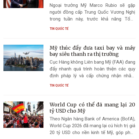
Ngoại trưởng Mỹ Marco Rubio sẽ gặp
người đồng cấp Trung Quốc Vương Nghị
trong tuần này, trước khả năng Tổng
thống Donald Trump và Chủ tịch Trung
TIN QUỐC TẾ
Quốc Tập Cận Bình tổ chức hội nghị
thượng đỉnh.
Mỹ thúc đẩy đưa taxi bay và máy
bay siêu thanh ra thị trường
Cục Hàng không Liên bang Mỹ (FAA) đang
đẩy nhanh quá trình hoàn thiện các quy
định pháp lý và cấp chứng nhận nhằm
sớm đưa taxi bay cùng máy bay siêu
TIN QUỐC TẾ
thanh thế hệ mới vào vận hành thương
mại.
World Cup có thể đã mang lại 20
tỷ USD cho Mỹ
Theo Ngân hàng Bank of America (BofA),
World Cup 2026 đã mang lại cú hích trị giá
20 tỷ USD cho nền kinh tế Mỹ, góp phần