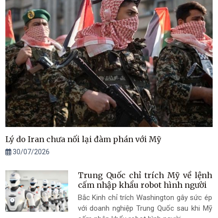
Lý do Iran chưa nối lại đàm phán với Mỹ
30/07/2026
Trung Quốc chỉ trích Mỹ về lệnh
cấm nhập khẩu robot hình người
Bắc Kinh chỉ trích Washington gây sức ép
với doanh nghiệp Trung Quốc sau khi Mỹ