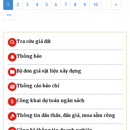
và tương trợ Triều Tiên - Trung Quốc.
1
2
3
4
5
6
7
8
9
10
…
>
>>
Tra cứu giá đất
Thông báo
Bộ đơn giá vật liệu xây dựng
Thông cáo báo chí
Công khai dự toán ngân sách
Thông tin đấu thầu, đấu giá, mua sắm công