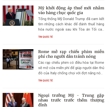
Mỹ khởi động áp thuế mới nhắm
vào hàng chục quốc gia
Tổng thống Mỹ Donald Trump đã cam kết
tìm những cách khác để đánh thuế hàng
hóa nước ngoài sau khi Tòa án Tối cao
nước này bác bỏ các mức thuế mạnh tay
TIN QUỐC TẾ
nhất của ông hồi đầu năm nay. Hôm 23/7,
chính quyền của ông đã công bố giải pháp
thay thế mới nhất.
Rome mở rạp chiếu phim miễn
phí cho người dân tránh nóng
Các rạp chiếu phim có điều hòa tại Rome
sẽ mở cửa miễn phí để giúp người dân thủ
đô của Italy chống chọi với đợt nắng nóng
gay gắt mùa hè.
TIN QUỐC TẾ
Ngoại trưởng Mỹ - Trung gặp
nhau trước trước thềm thượng
đỉnh