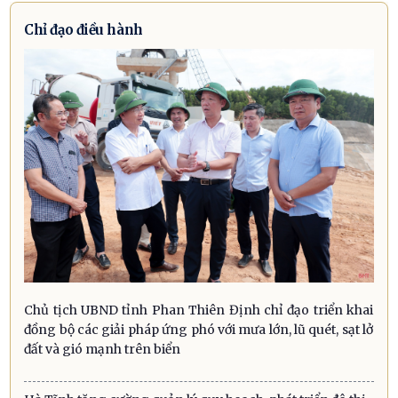
Chỉ đạo điều hành
Chủ tịch UBND tỉnh Phan Thiên Định chỉ đạo triển khai
đồng bộ các giải pháp ứng phó với mưa lớn, lũ quét, sạt lở
đất và gió mạnh trên biển