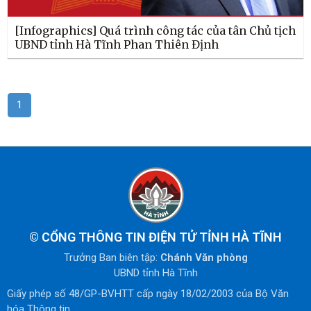
[Infographics] Quá trình công tác của tân Chủ tịch
UBND tỉnh Hà Tĩnh Phan Thiên Định
1
©
CỔNG THÔNG TIN ĐIỆN TỬ TỈNH HÀ TĨNH
Trưởng Ban biên tập:
Chánh Văn phòng
UBND tỉnh Hà Tĩnh
Giấy phép số 48/GP-BVHTT cấp ngày 18/02/2003 của Bộ Văn
hóa Thông tin.