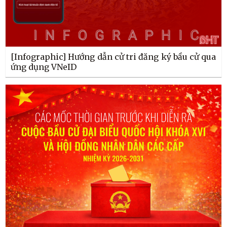
[Infographic] Hướng dẫn cử tri đăng ký bầu cử qua
ứng dụng VNeID