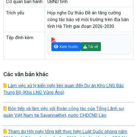
Cơ quan ban hành
UBND tỉnh
Trích yếu
Họp nghe Dự thảo Đề án tăng cường
công tác bảo vệ môi trường trên địa bàn
tỉnh Hà Tĩnh giai đoạn 2026-2030
Tệp đính kèm
Xem trước
Tải về
Các văn bản khác
Làm việc xử lý kiến nghị liên quan đến Dự án Kho LNG Bắc
Trung Bộ (Kho LNG Vũng Áng)
Đón tiếp và làm việc với Đoàn công tác của Tổng Lãnh sự
quán Việt Nam tại Savannakhet, nước CHDCND Lào
Tham dự Hội nghị tổng kết thực hiện Luật Quốc phòng năm