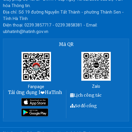
hóa Thông tin.
Địa chỉ: Số 19 đường Nguyễn Tất Thành - phường Thành Sen -
Tỉnh Hà Tĩnh
Điện thoại: 0239.3857717 - 0239.3858381 - Email:
ubhatinh@hatinh.gov.vn
Mã QR
Zalo
Fanpage
Tải ứng dụng I❤️HaTinh
Lịch công tác
Sơ đồ cổng