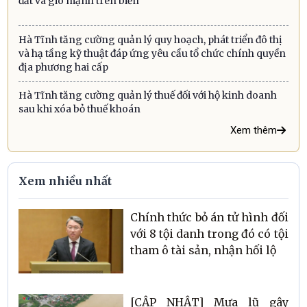
đất và gió mạnh trên biển
Hà Tĩnh tăng cường quản lý quy hoạch, phát triển đô thị
và hạ tầng kỹ thuật đáp ứng yêu cầu tổ chức chính quyền
địa phương hai cấp
Hà Tĩnh tăng cường quản lý thuế đối với hộ kinh doanh
sau khi xóa bỏ thuế khoán
Xem thêm
Xem nhiều nhất
Chính thức bỏ án tử hình đối
với 8 tội danh trong đó có tội
tham ô tài sản, nhận hối lộ
[CẬP NHẬT] Mưa lũ gây