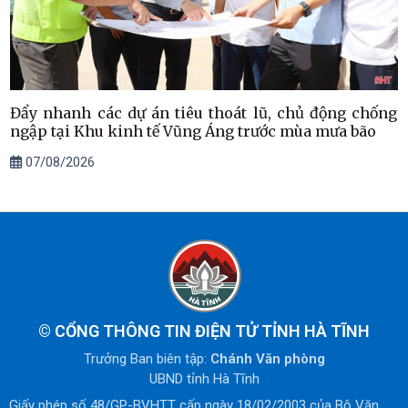
Đẩy nhanh các dự án tiêu thoát lũ, chủ động chống
ngập tại Khu kinh tế Vũng Áng trước mùa mưa bão
07/08/2026
©
CỔNG THÔNG TIN ĐIỆN TỬ TỈNH HÀ TĨNH
Trưởng Ban biên tập:
Chánh Văn phòng
UBND tỉnh Hà Tĩnh
Giấy phép số 48/GP-BVHTT cấp ngày 18/02/2003 của Bộ Văn