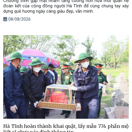
Chương trình gặp mặt nhằm tăng cường hơn nữa mối quan hệ
đoàn kết của cộng đồng người Hà Tĩnh để cùng chung tay xây
dựng quê hương ngày càng giàu đẹp, văn minh.
08/08/2026
Hà Tĩnh hoàn thành khai quật, lấy mẫu 774 phần mộ
liệt sĩ chưa xác định thông tin