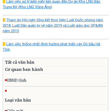
Làm việc xử lý kiến nghị liên quan đến Dự án Kho LNG Bắc
Trung Bộ (Kho LNG Vũng Áng)
Tham dự Hội nghị tổng kết thực hiện Luật Quốc phòng năm
2018, Luật Dân quân tự vệ năm 2019 và Luật giáo dục QP&AN
năm 2013
Làm việc thống nhất định hướng phát triển cây Dó bầu Hà
Tĩnh
Tất cả văn bản
Cơ quan ban hành
UBND tỉnh
Loại văn bản