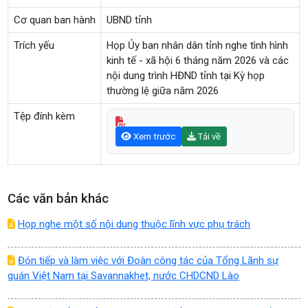
Cơ quan ban hành
UBND tỉnh
Trích yếu
Họp Ủy ban nhân dân tỉnh nghe tình hình
kinh tế - xã hội 6 tháng năm 2026 và các
nội dung trình HĐND tỉnh tại Kỳ họp
thường lệ giữa năm 2026
Tệp đính kèm
Xem trước
Tải về
Các văn bản khác
Họp nghe một số nội dung thuộc lĩnh vực phụ trách
Đón tiếp và làm việc với Đoàn công tác của Tổng Lãnh sự
quán Việt Nam tại Savannakhet, nước CHDCND Lào