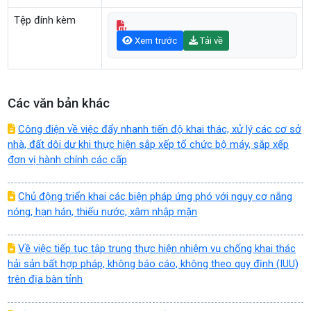
Tệp đính kèm
Xem trước
Tải về
Các văn bản khác
Công điện về việc đẩy nhanh tiến độ khai thác, xử lý các cơ sở
nhà, đất dôi dư khi thực hiện sắp xếp tổ chức bộ máy, sắp xếp
đơn vị hành chính các cấp
Chủ động triển khai các biện pháp ứng phó với nguy cơ nắng
nóng, hạn hán, thiếu nước, xâm nhập mặn
Về việc tiếp tục tập trung thực hiện nhiệm vụ chống khai thác
hải sản bất hợp pháp, không báo cáo, không theo quy định (IUU)
trên địa bàn tỉnh