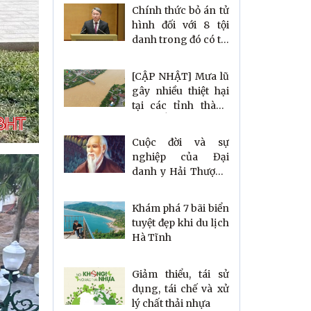
Chính thức bỏ án tử
hình đối với 8 tội
danh trong đó có tội
tham ô tài sản, nhận
hối lộ
[CẬP NHẬT] Mưa lũ
gây nhiều thiệt hại
tại các tỉnh thành
phía Bắc
Cuộc đời và sự
nghiệp của Đại
danh y Hải Thượng
Lãn Ông Lê Hữu
Trác
Khám phá 7 bãi biển
tuyệt đẹp khi du lịch
Hà Tĩnh
Giảm thiểu, tái sử
dụng, tái chế và xử
lý chất thải nhựa