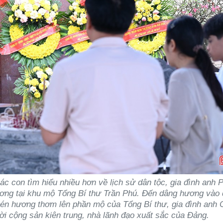
c con tìm hiểu nhiều hơn về lịch sử dân tộc, gia đình anh 
ơng tại khu mộ Tổng Bí thư Trần Phú. Đến dâng hương vào 
nén hương thơm lên phần mộ của Tổng Bí thư, gia đình anh
ười cộng sản kiên trung, nhà lãnh đạo xuất sắc của Đảng.