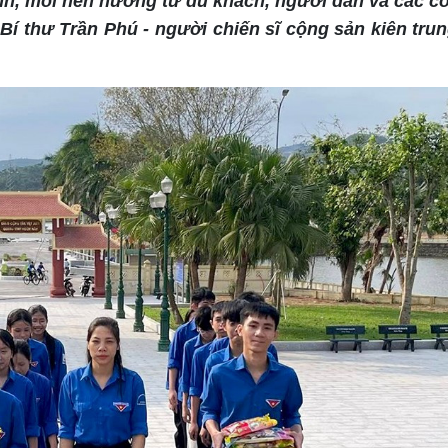
nh, mỗi nén hương từ du khách, người dân và các c
 Bí thư Trần Phú - người chiến sĩ cộng sản kiên trun