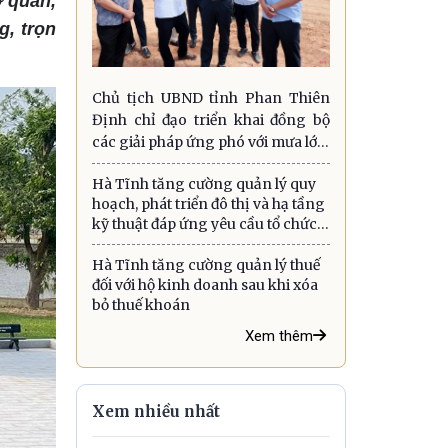
ơ quan,
g, trọn
Chủ tịch UBND tỉnh Phan Thiên
Định chỉ đạo triển khai đồng bộ
các giải pháp ứng phó với mưa lớn,
lũ quét, sạt lở đất và gió mạnh trên
Hà Tĩnh tăng cường quản lý quy
biển
hoạch, phát triển đô thị và hạ tầng
kỹ thuật đáp ứng yêu cầu tổ chức
chính quyền địa phương hai cấp
Hà Tĩnh tăng cường quản lý thuế
đối với hộ kinh doanh sau khi xóa
bỏ thuế khoán
Xem thêm
Xem nhiều nhất