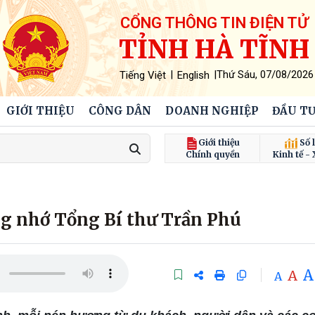
CỔNG THÔNG TIN ĐIỆN TỬ
TỈNH HÀ TĨNH
|
|
Thứ Sáu, 07/08/2026
Tiếng Việt
English
GIỚI THIỆU
CÔNG DÂN
DOANH NGHIỆP
ĐẦU TƯ
Giới thiệu
Số l
Chính quyền
Kinh tế - 
ng nhớ Tổng Bí thư Trần Phú
A
A
A