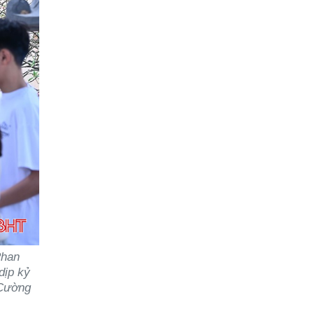
Phan
dịp kỷ
 Cường