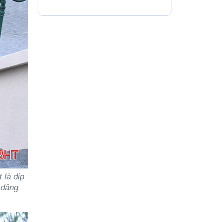
 là dịp
 dâng