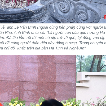
 lễ, anh Lê Văn Bình (ngoài cùng bên phải) cùng với người 
n Phú. Anh Bình chia sẻ: "Là người con của quê hương Hà 
. Đã lâu lắm rồi tôi mới có dịp trở về quê, lại đúng vào dịp
 tôi đã cùng người thân đến đây dâng hương. Trong chuyến đ
ịa chỉ đỏ" khác trên địa bàn Hà Tĩnh và Nghệ An".