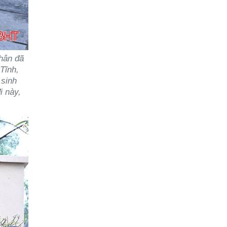
thân đã
Tĩnh,
 sinh
i này,