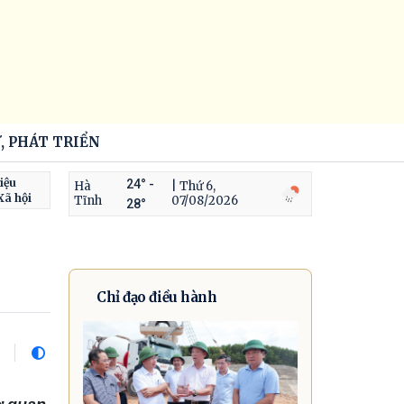
, PHÁT TRIỂN
iệu
24° -
Hà
| Thứ 6,
Xã hội
Tĩnh
07/08/2026
28°
Chỉ đạo điều hành