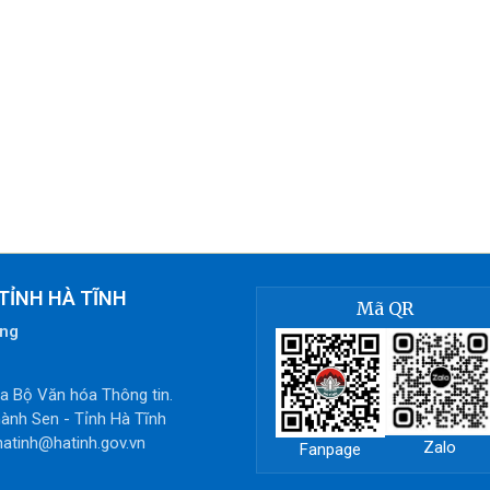
TỈNH HÀ TĨNH
Mã QR
òng
 Bộ Văn hóa Thông tin.
ành Sen - Tỉnh Hà Tĩnh
hatinh@hatinh.gov.vn
Zalo
Fanpage