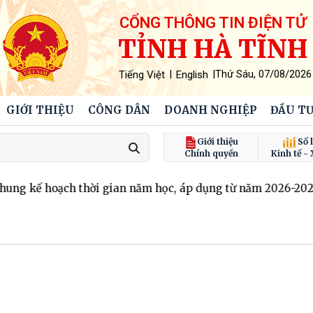
CỔNG THÔNG TIN ĐIỆN TỬ
TỈNH HÀ TĨNH
|
|
Thứ Sáu, 07/08/2026
Tiếng Việt
English
GIỚI THIỆU
CÔNG DÂN
DOANH NGHIỆP
ĐẦU TƯ
Giới thiệu
Số l
Chính quyền
Kinh tế - 
 kế hoạch thời gian năm học, áp dụng từ năm 2026-2027