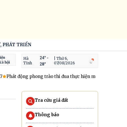
, PHÁT TRIỂN
iệu
24° -
Hà
| Thứ 6,
Xã hội
Tĩnh
07/08/2026
28°
Phát động phong trào thi đua thực hiện mục tiêu tăng trưởn
Tra cứu giá đất
Thông báo