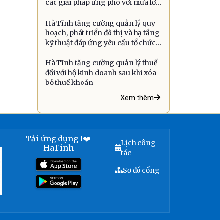
các giải pháp ứng phó với mưa lớn,
lũ quét, sạt lở đất và gió mạnh trên
Hà Tĩnh tăng cường quản lý quy
biển
hoạch, phát triển đô thị và hạ tầng
kỹ thuật đáp ứng yêu cầu tổ chức
chính quyền địa phương hai cấp
Hà Tĩnh tăng cường quản lý thuế
đối với hộ kinh doanh sau khi xóa
bỏ thuế khoán
Xem thêm
Tải ứng dụng I❤️
Lịch công
HaTinh
tác
Sơ đồ cổng