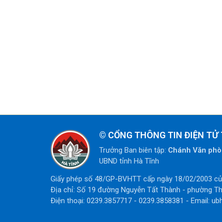
©
CỔNG THÔNG TIN ĐIỆN TỬ 
Trưởng Ban biên tập:
Chánh Văn ph
UBND tỉnh Hà Tĩnh
Giấy phép số 48/GP-BVHTT cấp ngày 18/02/2003 của
Địa chỉ: Số 19 đường Nguyễn Tất Thành - phường Th
Điện thoại: 0239.3857717 - 0239.3858381 - Email: ub