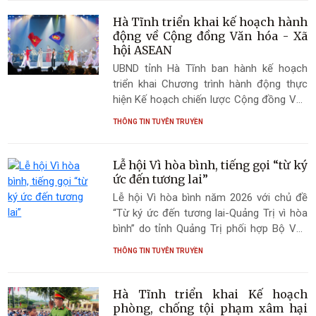
mới.
Hà Tĩnh triển khai kế hoạch hành
động về Cộng đồng Văn hóa - Xã
hội ASEAN
UBND tỉnh Hà Tĩnh ban hành kế hoạch
triển khai Chương trình hành động thực
hiện Kế hoạch chiến lược Cộng đồng Văn
hóa - Xã hội ASEAN giai đoạn 2026 -
THÔNG TIN TUYÊN TRUYỀN
2030, nhằm nâng cao nhận thức về
ASEAN, thúc đẩy hội nhập, bảo đảm an
sinh xã hội và lấy người dân làm trung tâm
Lễ hội Vì hòa bình, tiếng gọi “từ ký
trong quá trình phát triển.
ức đến tương lai”
Lễ hội Vì hòa bình năm 2026 với chủ đề
“Từ ký ức đến tương lai-Quảng Trị vì hòa
bình” do tỉnh Quảng Trị phối hợp Bộ Văn
hóa, Thể thao và Du lịch, Bộ Ngoại giao tổ
THÔNG TIN TUYÊN TRUYỀN
chức với quy mô cấp quốc gia, sẽ khai
mạc tối 4/7 tại Khu di tích quốc gia đặc
biệt Đôi bờ Hiền Lương-Bến Hải.
Hà Tĩnh triển khai Kế hoạch
phòng, chống tội phạm xâm hại