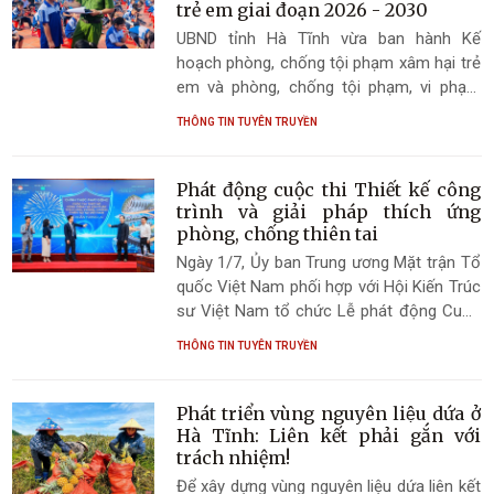
trẻ em giai đoạn 2026 - 2030
UBND tỉnh Hà Tĩnh vừa ban hành Kế
hoạch phòng, chống tội phạm xâm hại trẻ
em và phòng, chống tội phạm, vi phạm
pháp luật liên quan đến người dưới 18 tuổi
THÔNG TIN TUYÊN TRUYỀN
giai đoạn 2026 - 2030, trong đó đặt mục
tiêu hằng năm kéo giảm 10% số vụ phạm
tội xâm hại trẻ em và tội phạm liên quan
Phát động cuộc thi Thiết kế công
đến người dưới 18 tuổi.
trình và giải pháp thích ứng
phòng, chống thiên tai
Ngày 1/7, Ủy ban Trung ương Mặt trận Tổ
quốc Việt Nam phối hợp với Hội Kiến Trúc
sư Việt Nam tổ chức Lễ phát động Cuộc
thi "Thiết kế công trình và giải pháp thích
THÔNG TIN TUYÊN TRUYỀN
ứng, phòng, chống thiên tai tại Việt Nam".
Phát triển vùng nguyên liệu dứa ở
Hà Tĩnh: Liên kết phải gắn với
trách nhiệm!
Để xây dựng vùng nguyên liệu dứa liên kết