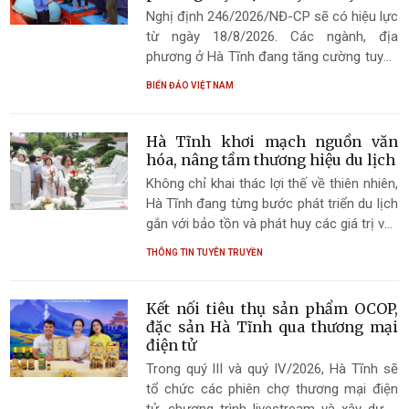
Nghị định 246/2026/NĐ-CP sẽ có hiệu lực
từ ngày 18/8/2026. Các ngành, địa
phương ở Hà Tĩnh đang tăng cường tuyên
truyền, góp phần nâng cao hiệu quả
BIỂN ĐẢO VIỆT NAM
chống khai thác IUU.
Hà Tĩnh khơi mạch nguồn văn
hóa, nâng tầm thương hiệu du lịch
Không chỉ khai thác lợi thế về thiên nhiên,
Hà Tĩnh đang từng bước phát triển du lịch
gắn với bảo tồn và phát huy các giá trị văn
hóa.
THÔNG TIN TUYÊN TRUYỀN
Kết nối tiêu thụ sản phẩm OCOP,
đặc sản Hà Tĩnh qua thương mại
điện tử
Trong quý III và quý IV/2026, Hà Tĩnh sẽ
tổ chức các phiên chợ thương mại điện
tử, chương trình livestream và xây dựng