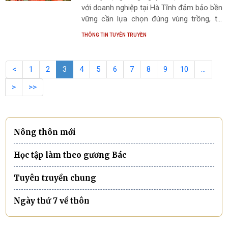
với doanh nghiệp tại Hà Tĩnh đảm bảo bền
vững cần lựa chọn đúng vùng trồng, tổ
chức sản xuất theo quy trình và bảo đảm
THÔNG TIN TUYÊN TRUYỀN
cam kết.
<
1
2
3
4
5
6
7
8
9
10
…
>
>>
Nông thôn mới
Học tập làm theo gương Bác
Tuyên truyền chung
Ngày thứ 7 về thôn