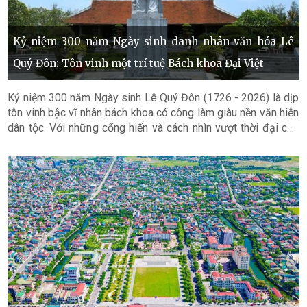
Kỷ niệm 300 năm Ngày sinh danh nhân văn hóa Lê
Quý Đôn: Tôn vinh một trí tuệ Bách khoa Đại Việt
Kỷ niệm 300 năm Ngày sinh Lê Quý Đôn (1726 - 2026) là dịp
tôn vinh bậc vĩ nhân bách khoa có công làm giàu nền văn hiến
dân tộc. Với những cống hiến và cách nhìn vượt thời đại của
ông đã được UNESCO vinh danh, là động lực tinh thần to lớn
thúc đẩy khát vọng đổi mới, sáng tạo và góp phần xây dựng
đất nước phồn vinh trong kỷ nguyên mới.