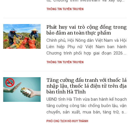
gian hàng trực tuyến nhằm quảng bá, mở
THÔNG TIN TUYÊN TRUYỀN
rộng thị trường tiêu thụ sản phẩm chủ lực,
đặc sản của tỉnh đến người tiêu dùng trên
toàn quốc.
Phát huy vai trò cộng đồng trong
bảo đảm an toàn thực phẩm
Chính phủ, Hội Nông dân Việt Nam và Hội
Liên hiệp Phụ nữ Việt Nam ban hành
Chương trình phối hợp giai đoạn 2026 -
2030 nhằm đẩy mạnh tuyên truyền, vận
THÔNG TIN TUYÊN TRUYỀN
động, giám sát sản xuất, kinh doanh nông
lâm thủy sản chất lượng, an toàn; góp
phần bảo vệ, chăm sóc, nâng cao sức
Tăng cường đấu tranh với thuốc lá
khỏe Nhân dân và thúc đẩy phát triển bền
nhập lậu, thuốc lá điện tử trên địa
vững.
bàn tỉnh Hà Tĩnh
UBND tỉnh Hà Tĩnh vừa ban hành kế hoạch
tăng cường công tác chống buôn lậu, vận
chuyển, sản xuất, mua bán, tàng trữ, sử
dụng trái phép thuốc lá, nhất là thuốc lá
PHÓ CHỦ TỊCH HỒ HUY THÀNH
điện tử, thuốc lá nung nóng trong tình hình