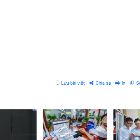
Lưu bài viết
Chia sẻ
In
S