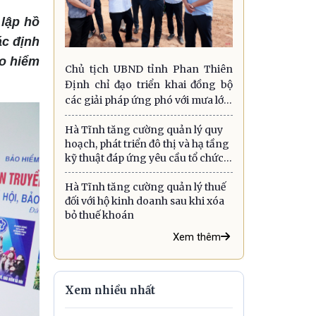
lập hồ
ác định
o hiểm
Chủ tịch UBND tỉnh Phan Thiên
Định chỉ đạo triển khai đồng bộ
các giải pháp ứng phó với mưa lớn,
lũ quét, sạt lở đất và gió mạnh trên
Hà Tĩnh tăng cường quản lý quy
biển
hoạch, phát triển đô thị và hạ tầng
kỹ thuật đáp ứng yêu cầu tổ chức
chính quyền địa phương hai cấp
Hà Tĩnh tăng cường quản lý thuế
đối với hộ kinh doanh sau khi xóa
bỏ thuế khoán
Xem thêm
Xem nhiều nhất