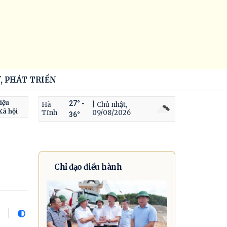
6
, PHÁT TRIỂN
iệu
27° -
Hà
| Chủ nhật,
Xã hội
Tĩnh
09/08/2026
36°
Chỉ đạo điều hành