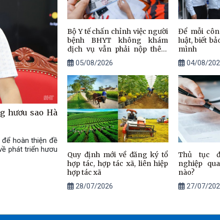
Bộ Y tế chấn chỉnh việc người
Để mỗi côn
bệnh BHYT không khám
luật, biết b
dịch vụ vẫn phải nộp thêm
mình
tiền
05/08/2026
04/08/202
ng hươu sao Hà
 để hoàn thiện đề
ề phát triển hươu
Quy định mới về đăng ký tổ
Thủ tục 
hợp tác, hợp tác xã, liên hiệp
nghiệp qu
hợp tác xã
nào?
28/07/2026
27/07/202