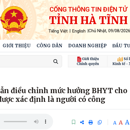
CỔNG THÔNG TIN ĐIỆN TỬ
TỈNH HÀ TĨNH
|
|
Chủ Nhật, 09/08/202
Tiếng Việt
English
GIỚI THIỆU
CÔNG DÂN
DOANH NGHIỆP
ĐẦU TƯ
Giới thiệu
Số l
Chính quyền
Kinh tế - 
ẫn điều chỉnh mức hưởng BHYT cho
được xác định là người có công
A
A
A