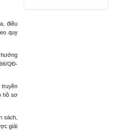
5 tuổi
a, điều
heo quy
m hướng
366/QĐ-
 truyền
p hồ sơ
h sách,
ợc giải