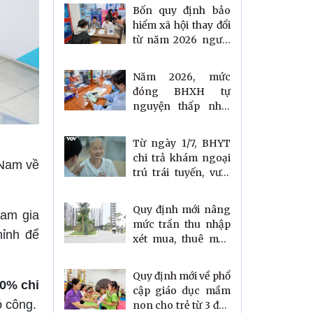
Bốn quy định bảo
hiểm xã hội thay đổi
từ năm 2026 người
lao động cần biết
Năm 2026, mức
đóng BHXH tự
nguyện thấp nhất
vẫn giữ nguyên
Từ ngày 1/7, BHYT
chi trả khám ngoại
 Nam về
trú trái tuyến, vượt
cấp ra sao?
Quy định mới nâng
ham gia
mức trần thu nhập
ỉnh để
xét mua, thuê mua
nhà ở xã hội cho
người dân
Quy định mới về phổ
0% chi
cập giáo dục mầm
ó công.
non cho trẻ từ 3 đến