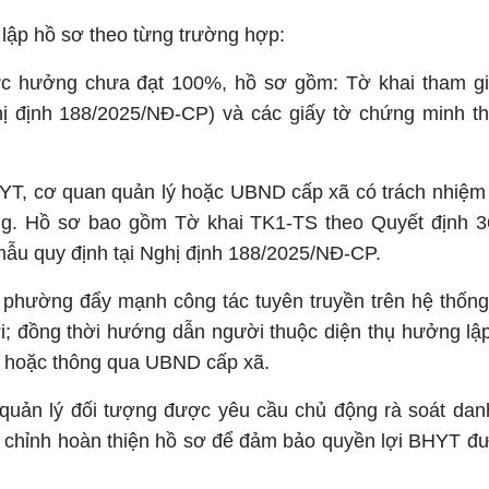
lập hồ sơ theo từng trường hợp:
c hưởng chưa đạt 100%, hồ sơ gồm: Tờ khai tham gi
ị định 188/2025/NĐ-CP) và các giấy tờ chứng minh t
YT, cơ quan quản lý hoặc UBND cấp xã có trách nhiệ
ăng. Hồ sơ bao gồm Tờ khai TK1-TS theo Quyết định 
u quy định tại Nghị định 188/2025/NĐ-CP.
phường đẩy mạnh công tác tuyên truyền trên hệ thống
i; đồng thời hướng dẫn người thuộc diện thụ hưởng lậ
 hoặc thông qua UBND cấp xã.
quản lý đối tượng được yêu cầu chủ động rà soát dan
 chỉnh hoàn thiện hồ sơ để đảm bảo quyền lợi BHYT đư