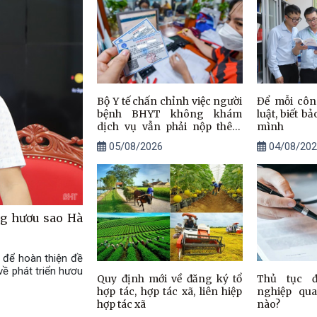
Bộ Y tế chấn chỉnh việc người
Để mỗi côn
bệnh BHYT không khám
luật, biết b
dịch vụ vẫn phải nộp thêm
mình
tiền
05/08/2026
04/08/202
ng hươu sao Hà
 để hoàn thiện đề
ề phát triển hươu
Quy định mới về đăng ký tổ
Thủ tục 
hợp tác, hợp tác xã, liên hiệp
nghiệp qu
hợp tác xã
nào?