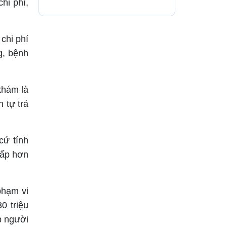
hi phí,
5 tuổi
chi phí
g, bệnh
khám là
 tự trả
cứ tính
hấp hơn
phạm vi
0 triệu
p người