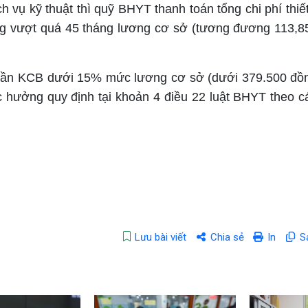
 vụ kỹ thuật thì quỹ BHYT thanh toán tổng chi phí thiết 
ng vượt quá 45 tháng lương cơ sở (tương đương 113,85
 lần KCB dưới 15% mức lương cơ sở (dưới 379.500 đồ
c hưởng quy định tại khoản 4 điều 22 luật BHYT theo 
Lưu bài viết
Chia sẻ
In
S