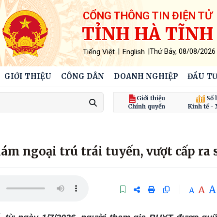
CỔNG THÔNG TIN ĐIỆN TỬ
TỈNH HÀ TĨNH
|
|
Thứ Bảy, 08/08/2026
Tiếng Việt
English
GIỚI THIỆU
CÔNG DÂN
DOANH NGHIỆP
ĐẦU TƯ
Giới thiệu
Số l
Chính quyền
Kinh tế - 
ám ngoại trú trái tuyến, vượt cấp ra 
A
A
A