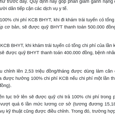
như trước đây. Quy định này góp phần giảm gánh nặng c
ười dân tiếp cận các dịch vụ y tế.
0% chi phí KCB BHYT, khi đi khám trái tuyến có tổng 
à cấp cơ bản, sẽ được quỹ BHYT thanh toán 500.000 đồn
CB BHYT, khi khám trái tuyến có tổng chi phí của lần 
n, sẽ được quỹ BHYT thanh toán 400.000 đồng, bệnh nhân
chỉnh lên 2,53 triệu đồng/tháng được dùng làm căn 
ia được hưởng 100% chi phí KCB nếu chi phí một lần t
đồng).
n tục trở lên sẽ được quỹ chi trả 100% chi phí trong 
m vượt quá 6 lần mức lương cơ sở (tương đương 15,18
 vụ kỹ thuật cũng được điều chỉnh. Trong đó, trường hợ