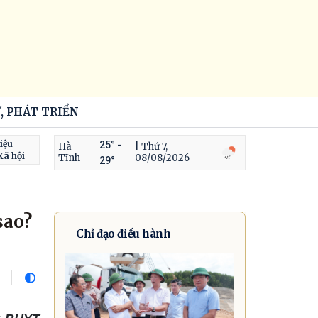
, PHÁT TRIỂN
iệu
25° -
Hà
| Thứ 7,
Xã hội
Tĩnh
08/08/2026
29°
sao?
Chỉ đạo điều hành