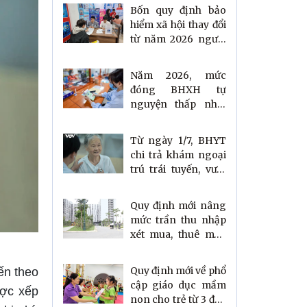
Bốn quy định bảo
hiểm xã hội thay đổi
từ năm 2026 người
lao động cần biết
Năm 2026, mức
đóng BHXH tự
nguyện thấp nhất
vẫn giữ nguyên
Từ ngày 1/7, BHYT
chi trả khám ngoại
trú trái tuyến, vượt
cấp ra sao?
Quy định mới nâng
mức trần thu nhập
xét mua, thuê mua
nhà ở xã hội cho
người dân
Quy định mới về phổ
ến theo
cập giáo dục mầm
ược xếp
non cho trẻ từ 3 đến