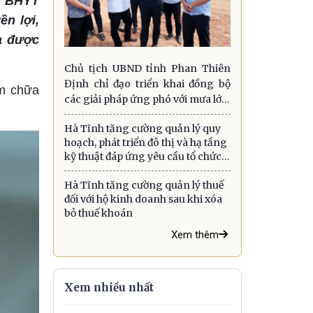
ỹ BHYT
ền lợi,
a được
Chủ tịch UBND tỉnh Phan Thiên
Định chỉ đạo triển khai đồng bộ
ám chữa
các giải pháp ứng phó với mưa lớn,
lũ quét, sạt lở đất và gió mạnh trên
Hà Tĩnh tăng cường quản lý quy
biển
hoạch, phát triển đô thị và hạ tầng
kỹ thuật đáp ứng yêu cầu tổ chức
chính quyền địa phương hai cấp
Hà Tĩnh tăng cường quản lý thuế
đối với hộ kinh doanh sau khi xóa
bỏ thuế khoán
Xem thêm
Xem nhiều nhất