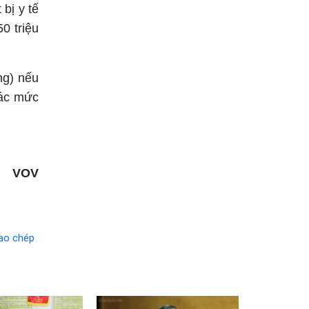
bị y tế
0 triệu
ng) nếu
các mức
VOV
ao chép