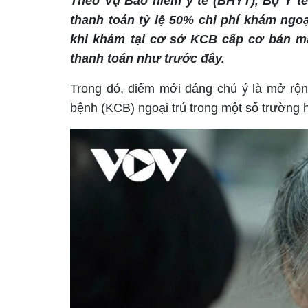
Theo Vụ Bảo hiểm y tế (BHYT), Bộ Y t
thanh toán tỷ lệ 50% chi phí khám ngoạ
khi khám tại cơ sở KCB cấp cơ bản mà
thanh toán như trước đây.
Trong đó, điểm mới đáng chú ý là mở rộ
bệnh (KCB) ngoại trú trong một số trường 