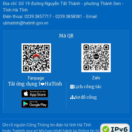
Địa chỉ: Số 19 đường Nguyễn Tất Thành - phường Thành Sen -
Tỉnh Hà Tĩnh
Điện thoại: 0239.3857717 - 0239.3858381 - Email:
ubhatinh@hatinh.gov.vn
Mã QR
Zalo
Fanpage
Tải ứng dụng I❤️HaTinh
Lịch công tác
Sơ đồ cổng
Ghi rõ nguồn Cổng Thông tin điện tử tỉnh Hà Tĩnh
hoặc 'hatinh.gov.vn' khi bạn phát hành lại thông tin từ