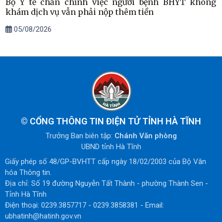
Bộ Y tế chấn chỉnh việc người bệnh BHYT không
khám dịch vụ vẫn phải nộp thêm tiền
05/08/2026
©
CỔNG THÔNG TIN ĐIỆN TỬ TỈNH HÀ TĨNH
Trưởng Ban biên tập:
Chánh Văn phòng
UBND tỉnh Hà Tĩnh
Giấy phép số 48/GP-BVHTT cấp ngày 18/02/2003 của Bộ Văn
hóa Thông tin.
Địa chỉ: Số 19 đường Nguyễn Tất Thành - phường Thành Sen -
Tỉnh Hà Tĩnh
Điện thoại: 0239.3857717 - 0239.3858381 - Email:
ubhatinh@hatinh.gov.vn