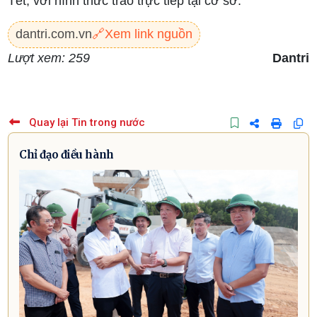
Tết, với hình thức trao trực tiếp tại cơ sở.
dantri.com.vn
🔗
Xem link nguồn
Lượt xem: 259
Dantri
Quay lại Tin trong nước
Chỉ đạo điều hành