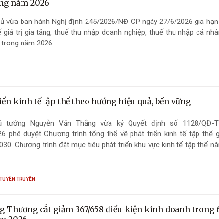
ong năm 2026
hủ vừa ban hành Nghị định 245/2026/NĐ-CP ngày 27/6/2026 gia hạn 
 giá trị gia tăng, thuế thu nhập doanh nghiệp, thuế thu nhập cá nhâ
 trong năm 2026.
iển kinh tế tập thể theo hướng hiệu quả, bền vững
ủ tướng Nguyễn Văn Thắng vừa ký Quyết định số 1128/QĐ-T
6 phê duyệt Chương trình tổng thể về phát triển kinh tế tập thể g
030. Chương trình đặt mục tiêu phát triển khu vực kinh tế tập thể n
, gắn với chuyển đổi số, đổi mới sáng tạo, nâng cao thu nhập cho 
góp tích cực vào phát triển kinh tế - xã hội.
 TUYÊN TRUYỀN
g Thương cắt giảm 367/658 điều kiện kinh doanh trong 