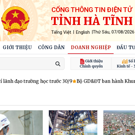
CỔNG THÔNG TIN ĐIỆN TỬ
TỈNH HÀ TĨNH
|
|
Thứ Sáu, 07/08/2026
Tiếng Việt
English
GIỚI THIỆU
CÔNG DÂN
DOANH NGHIỆP
ĐẦU TƯ
Giới thiệu
Số l
Chính quyền
Kinh tế - 
h đạo trường học trước 30/9
Bộ GD&ĐT ban hành Khung kế 