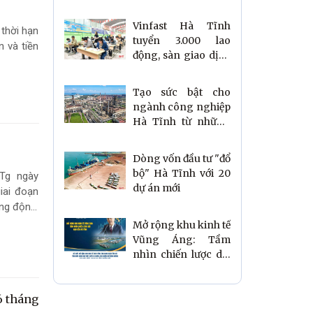
1.800 tỷ đồng
Vinfast Hà Tĩnh
thời hạn
tuyển 3.000 lao
n và tiền
động, sàn giao dịch
nóng lên trước giờ
G
Tạo sức bật cho
ngành công nghiệp
Hà Tĩnh từ những
dự án chất lượng
Dòng vốn đầu tư "đổ
bộ" Hà Tĩnh với 20
Tg ngày
dự án mới
iai đoạn
ăng động,
người dân
Mở rộng khu kinh tế
Vũng Áng: Tầm
nhìn chiến lược dài
hạn của Hà Tĩnh
6 tháng