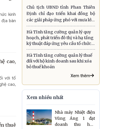
Chủ tịch UBND tỉnh Phan Thiên
Định chỉ đạo triển khai đồng bộ
hức kinh
các giải pháp ứng phó với mưa lớn,
 địa bàn
lũ quét, sạt lở đất và gió mạnh trên
Hà Tĩnh tăng cường quản lý quy
biển
hoạch, phát triển đô thị và hạ tầng
kỹ thuật đáp ứng yêu cầu tổ chức
chính quyền địa phương hai cấp
Hà Tĩnh tăng cường quản lý thuế
đối với hộ kinh doanh sau khi xóa
hệ cao,
bỏ thuế khoán
Xem thêm
i với tổ
ghệ cao,
Xem nhiều nhất
Nhà máy Nhiệt điện
Vũng Áng 1 đạt
doanh thu hơn
ền thuê