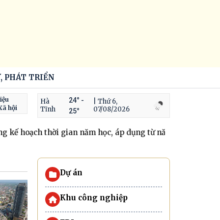
, PHÁT TRIỂN
iệu
24° -
Hà
| Thứ 6,
Xã hội
Tĩnh
07/08/2026
25°
hoạch thời gian năm học, áp dụng từ năm 2026-2027
Hơn 
Dự án
Khu công nghiệp