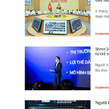
đầu nă
6 tháng
thiện th
DOANH NG
Steve 
tư trẻ 
Người V
Bùi Đức 
DOANH NG
Người 