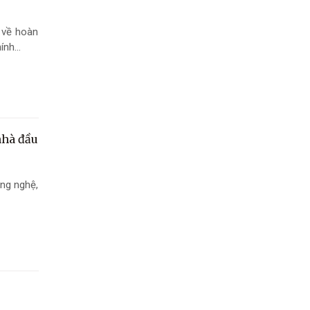
 về hoàn
nh...
nhà đầu
ng nghệ,