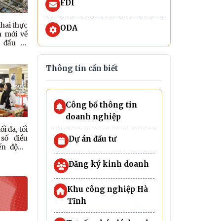
FDI
hai thực
ODA
h mới về
 đầu tư
n đầu tư
Thông tin cần biết
Công bố thông tin
doanh nghiệp
i đa, tối
số điều
Dự án đầu tư
ến động
 địa bàn
Đăng ký kinh doanh
Khu công nghiệp Hà
Tĩnh