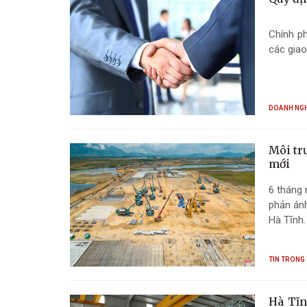
Chính p
các giao
DOANH NG
Môi tr
mới
6 tháng 
phản ánh
Hà Tĩnh.
TIN TRONG 
Hà Tĩn