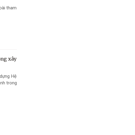
oài tham
ộng xây
 dựng Hệ
anh trong