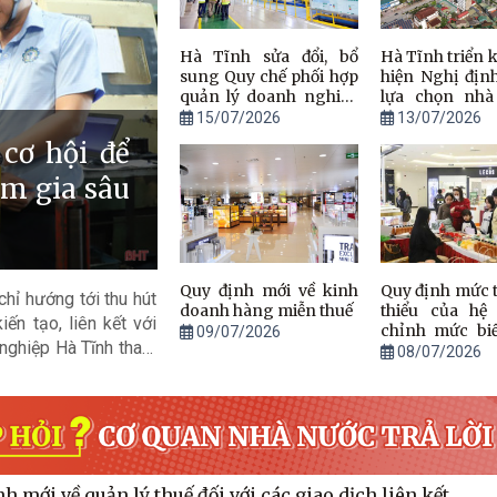
Hà Tĩnh sửa đổi, bổ
Hà Tĩnh triển k
sung Quy chế phối hợp
hiện Nghị địn
quản lý doanh nghiệp
lựa chọn nhà
sau đăng ký thành lập
thực hiện dự á
15/07/2026
13/07/2026
kinh doanh
cơ hội để
m gia sâu
Quy định mới về kinh
Quy định mức tố
hỉ hướng tới thu hút
doanh hàng miễn thuế
thiểu của hệ 
n tạo, liên kết với
chỉnh mức bi
09/07/2026
 nghiệp Hà Tĩnh tham
thị trường trên
08/07/2026
tỉnh Hà Tĩnh
FDI.
h mới về quản lý thuế đối với các giao dịch liên kết