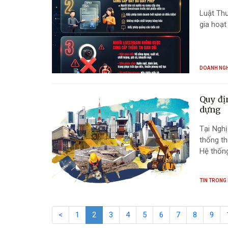
Luật Thư
gia hoạt
DOANH NG
Quy đị
dựng
Tại Nghị
thống th
Hệ thống
TIN TRONG
<
1
2
3
4
5
6
7
8
9