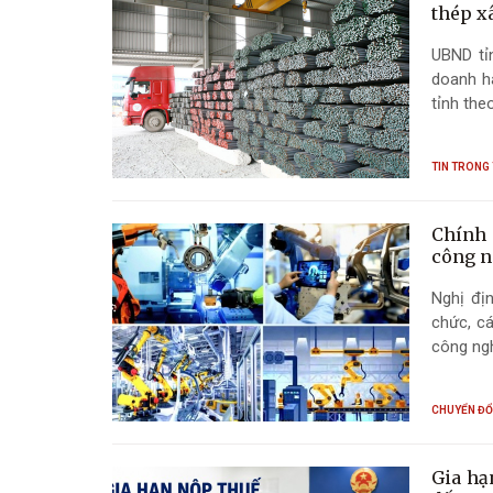
thép x
UBND tỉ
doanh hà
tỉnh the
TIN TRONG 
Chính 
công n
Nghị đị
chức, cá
công ngh
CHUYỂN ĐỔ
Gia hạ