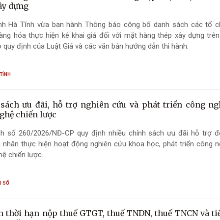
ây dựng
nh Hà Tĩnh vừa ban hành Thông báo công bố danh sách các tổ c
ng hóa thực hiện kê khai giá đối với mặt hàng thép xây dựng trên
o quy định của Luật Giá và các văn bản hướng dẫn thi hành.
TỈNH
sách ưu đãi, hỗ trợ nghiên cứu và phát triển công ng
ghệ chiến lược
nh số 260/2026/NĐ-CP quy định nhiều chính sách ưu đãi hỗ trợ đố
 nhân thực hiện hoạt động nghiên cứu khoa học, phát triển công n
ệ chiến lược.
I SỐ
n thời hạn nộp thuế GTGT, thuế TNDN, thuế TNCN và ti