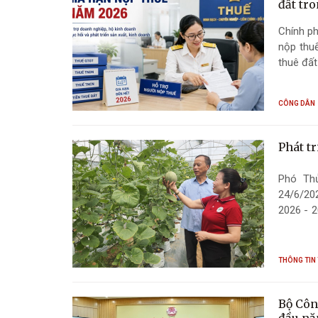
đất tr
Chính p
nộp thuế
thuê đất
CÔNG DÂN
Phát tr
Phó Th
24/6/202
2026 - 2
hiệu quả
và đóng 
THÔNG TIN
Bộ Côn